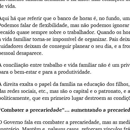
de vida.
Aqui há que referir que o banco de horas é, no fundo, um
Podemos falar de flexibilidade, mas não podemos ignorar 
recaído quase sempre sobre o trabalhador. Quando os horá
a vida familiar torna‑se impossível de organizar. Pais de
cuidadores deixam de conseguir planear o seu dia, e a fro
pessoal desaparece.
A conciliação entre trabalho e vida familiar não é um pri
para o bem‑estar e para a produtividade.
A direita exalta o papel da família na educação dos filhos
das redes sociais, etc., mas são o capital e o patronato, e 
politicamente, que em primeiro lugar destroem as condiçõ
“Combater a precariedade”… aumentando a precarie
O Governo fala em combater a precariedade, mas as medi
contrário. Mantêm e, nalguns casos, reforçam vínculos frá