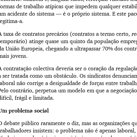
formas de trabalho atípicas que impedem qualquer estabi
um acidente do sistema — é o próprio sistema. E este pac
legitima-a.
A taxa de contratos precários (contratos a termo certo, re
temporário) atinge quase um quinto da população empreg
da União Europeia, chegando a ultrapassar 70% dos contrat
mais jovens.
A contratação colectiva deveria ser o coração da regulaçã
a ser tratada como um obstáculo. Os sindicatos denuncia
laboral não corrige a desigualdade de forças entre trabal
Pelo contrário, perpetua um modelo em que a negociação 
difícil, frágil e limitada.
Um problema social
O debate público raramente o diz, mas as organizações q
trabalhadores insistem: o problema não é apenas laboral, 