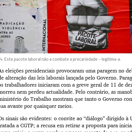
Este pacote laboral não a combate a precariedade – legitima-a.
As eleições presidenciais provocaram uma paragem no deb
de alteração das leis laborais lançada pelo Governo. Para
os trabalhadores iniciaram com a greve geral de 11 de d
morreu nem perdeu actualidade. Pelo contrário, as manob
ministério do Trabalho mostram que tanto o Governo com
sua avante por quaisquer meios.
Os sinais são evidentes: o convite ao “diálogo” dirigido 
tratada a CGTP; a recusa em retirar a proposta para inicia