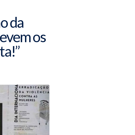
ão da
devem os
ta!”