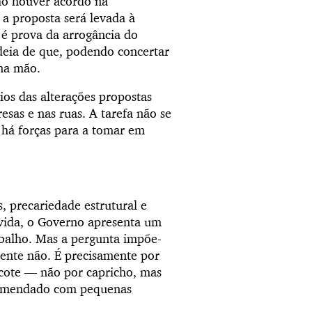
não houver acordo na
 a proposta será levada à
 é prova da arrogância do
deia de que, podendo concertar
 na mão.
ios das alterações propostas
esas e nas ruas. A tarefa não se
 há forças para a tomar em
 precariedade estrutural e
a vida, o Governo apresenta um
balho. Mas a pergunta impõe-
ente não. É precisamente por
pacote — não por capricho, mas
 remendado com pequenas