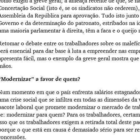
como exigiu a greve geral; a ameaça recente de que, se 
Concertação Social (isto é, se os sindicatos não cederem),
Assembleia da República para aprovação. Tudo isto junto
Governo e da determinação do patronato, estribados na i
uma maioria parlamentar à direita, têm a faca e o queijo
Retomar o debate entre os trabalhadores sobre os malefíc
será essencial para dar base à luta a empreender nas empr
apresenta fácil, mas o exemplo da greve geral mostra que
mãos.
“Modernizar” a favor de quem?
Num momento em que o país enfrenta salários estagnados,
uma crise social que se infiltra em todas as dimensões d
pacote laboral que promete modernizar o mercado de tra
se: modernizar para quem? Para os trabalhadores, certam
isso que os trabalhadores exigem a retirada total deste 
porque o que está em causa é demasiado sério para ser
concessões.