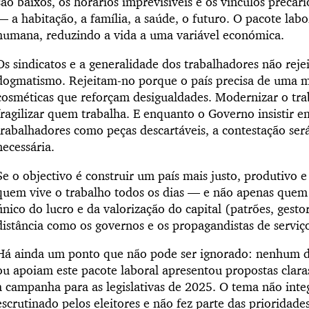
são baixos, os horários imprevisíveis e os vínculos precár
— a habitação, a família, a saúde, o futuro. O pacote lab
humana, reduzindo a vida a uma variável económica.
Os sindicatos e a generalidade dos trabalhadores não reje
dogmatismo. Rejeitam-no porque o país precisa de uma m
cosméticas que reforçam desigualdades. Modernizar o tra
fragilizar quem trabalha. E enquanto o Governo insistir 
trabalhadores como peças descartáveis, a contestação ser
necessária.
Se o objectivo é construir um país mais justo, produtivo 
quem vive o trabalho todos os dias — e não apenas quem 
único do lucro e da valorização do capital (patrões, gesto
distância como os governos e os propagandistas de serviç
Há ainda um ponto que não pode ser ignorado: nenhum d
ou apoiam este pacote laboral apresentou propostas claras
a campanha para as legislativas de 2025. O tema não inte
escrutinado pelos eleitores e não fez parte das prioridade