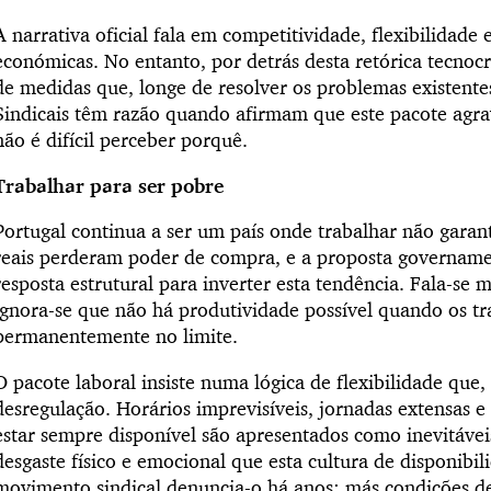
A narrativa oficial fala em competitividade, flexibilidade
económicas. No entanto, por detrás desta retórica tecnoc
de medidas que, longe de resolver os problemas existente
Sindicais têm razão quando afirmam que este pacote agrav
não é difícil perceber porquê.
Trabalhar para ser pobre
Portugal continua a ser um país onde trabalhar não garan
reais perderam poder de compra, e a proposta govername
resposta estrutural para inverter esta tendência. Fala-se
ignora-se que não há produtividade possível quando os t
permanentemente no limite.
O pacote laboral insiste numa lógica de flexibilidade que, 
desregulação. Horários imprevisíveis, jornadas extensas 
estar sempre disponível são apresentados como inevitávei
desgaste físico e emocional que esta cultura de disponib
movimento sindical denuncia-o há anos: más condições d