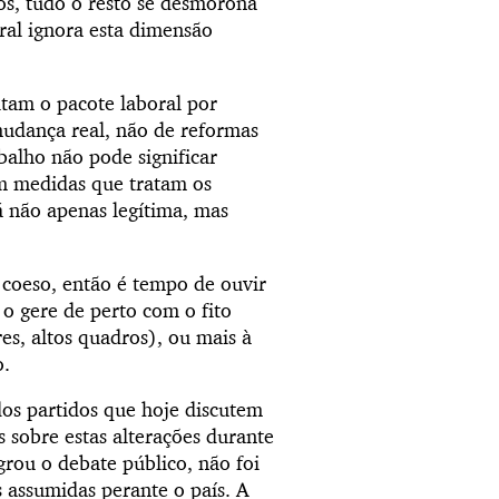
ios, tudo o resto se desmorona
oral ignora esta dimensão
itam o pacote laboral por
udança real, não de reformas
balho não pode significar
em medidas que tratam os
á não apenas legítima, mas
e coeso, então é tempo de ouvir
o gere de perto com o fito
res, altos quadros), ou mais à
o.
os partidos que hoje discutem
 sobre estas alterações durante
grou o debate público, não foi
s assumidas perante o país. A