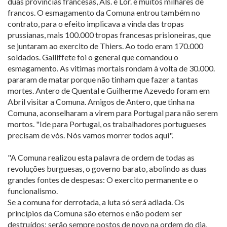
duas províncias francesas, Als. e Lor. e muitos milhares de
francos. O esmagamento da Comuna entrou também no
contrato, para o efeito implicava a vinda das tropas
prussianas, mais 100.000 tropas francesas prisioneiras, que
se juntaram ao exercito de Thiers. Ao todo eram 170.000
soldados. Galliffete foi o general que comandou o
esmagamento. As vitimas mortais rondam à volta de 30.000.
pararam de matar porque não tinham que fazer a tantas
mortes. Antero de Quental e Guilherme Azevedo foram em
Abril visitar a Comuna. Amigos de Antero, que tinha na
Comuna, aconselharam a virem para Portugal para não serem
mortos. "Ide para Portugal, os trabalhadores portugueses
precisam de vós. Nós vamos morrer todos aqui".
"A Comuna realizou esta palavra de ordem de todas as
revoluções burguesas, o governo barato, abolindo as duas
grandes fontes de despesas: O exercito permanente e o
funcionalismo.
Se a comuna for derrotada, a luta só será adiada. Os
princípios da Comuna são eternos e não podem ser
destruídos; serão sempre postos de novo na ordem do dia,