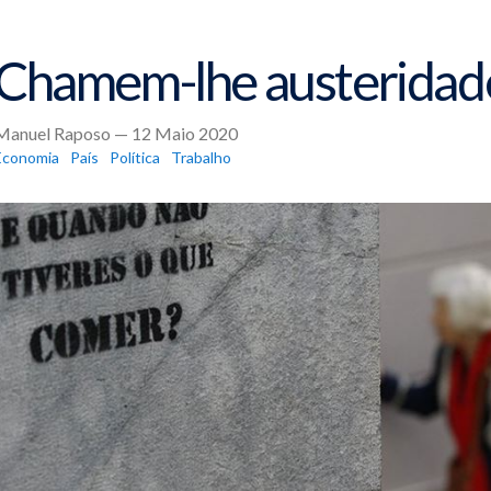
Chamem-lhe austeridad
Manuel Raposo — 12 Maio 2020
Economia
País
Política
Trabalho