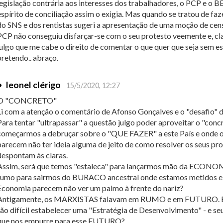
legislação contrária aos interesses dos trabalhadores, o PCP e o 
espírito de conciliação assim o exigia. Mas quando se tratou de faze
do SNS e dos rentistas sugeri a apresentação de uma moção de cens
PCP não conseguiu disfarçar-se com o seu protesto veemente e, cl
julgo que me cabe o direito de comentar o que quer que seja sem es
pretendo.. abraço.
•
leonel clérigo
15/5/2020, 12:27
O "CONCRETO"
Li com a atenção o comentário de Afonso Gonçalves e o "desafio"
Para tentar "ultrapassar" a questão julgo poder aproveitar o "conc
começarmos a debruçar sobre o "QUE FAZER" a este País e onde os
parecem não ter ideia alguma de jeito de como resolver os seus pr
despontam às claras.
Assim, será que temos "estaleca" para lançarmos mão da ECON
rumo para sairmos do BURACO ancestral onde estamos metidos 
Economia parecem não ver um palmo à frente do nariz?
Antigamente, os MARXISTAS falavam em RUMO e em FUTURO. E h
tão difícil estabelecer uma "Estratégia de Desenvolvimento" - e se
que nos empurre para esse FUTURO?