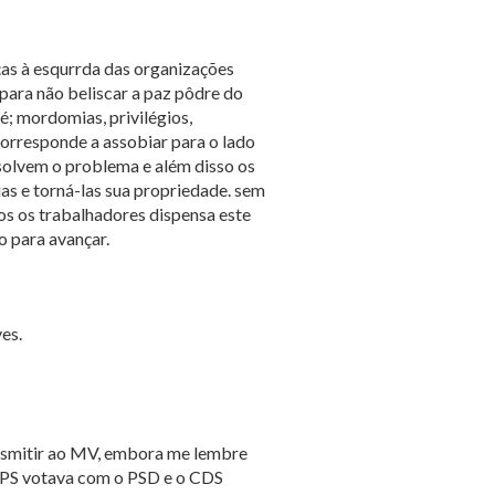
ças à esqurrda das organizações
para não beliscar a paz pôdre do
 é; mordomias, privilégios,
corresponde a assobiar para o lado
solvem o problema e além disso os
as e torná-las sua propriedade. sem
os os trabalhadores dispensa este
 para avançar.
es.
ansmitir ao MV, embora me lembre
o PS votava com o PSD e o CDS