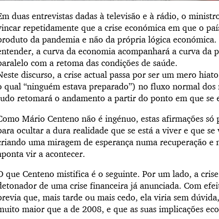
Em duas entrevistas dadas à televisão e à rádio, o ministr
vincar repetidamente que a crise económica em que o pa
produto da pandemia e não da própria lógica económica.
entender, a curva da economia acompanhará a curva da p
paralelo com a retoma das condições de saúde.
Neste discurso, a crise actual passa por ser um mero hiat
o qual “ninguém estava preparado”) no fluxo normal dos 
tudo retomará o andamento a partir do ponto em que se e
Como Mário Centeno não é ingénuo, estas afirmações só
para ocultar a dura realidade que se está a viver e que s
criando uma miragem de esperança numa recuperação e 
aponta vir a acontecer.
O que Centeno mistifica é o seguinte. Por um lado, a crise
detonador de uma crise financeira já anunciada. Com efeit
previa que, mais tarde ou mais cedo, ela viria sem dúvida
muito maior que a de 2008, e que as suas implicações ec