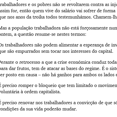
trabalhadores e os pobres não se revoltarem contra as inju
assim for, então quem vive do salário vai sofrer de forma
que nos anos da troika todos testemunhámos. Chamem-lhe
Mas a população trabalhadora não está forçosamente nu
ontem, a questão resume-se nestes termos:
Os trabalhadores não podem alimentar a esperança de inv
que são empurrados sem tocar nos interesses do capital.
Perante o retrocesso a que a crise económica conduz toda a
para dar frutos, tem de atacar as bases do regime. É o si
ser posto em causa – não há ganhos para ambos os lados en
É preciso romper o bloqueio que tem limitado o moviment
voluntária à ordem capitalista.
É preciso renovar nos trabalhadores a convicção de que só
condições da sua vida poderão mudar.