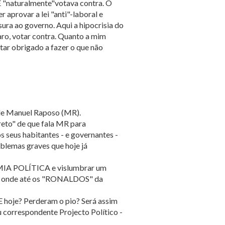
BE "naturalmente"votava contra. O
r aprovar a lei "anti"-laboral e
ura ao governo. Aqui a hipocrisia do
aro, votar contra. Quanto a mim
tar obrigado a fazer o que não
 de Manuel Raposo (MR).
reto" de que fala MR para
 seus habitantes - e governantes -
oblemas graves que hoje já
OMIA POLÍTICA e vislumbrar um
e onde até os "RONALDOS" da
oje? Perderam o pio? Será assim
u correspondente Projecto Político -