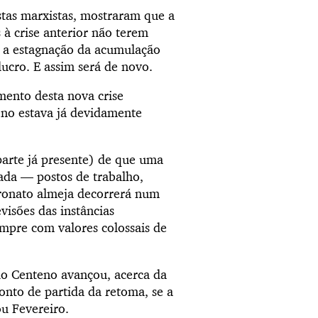
stas marxistas, mostraram que a
s à crise anterior não terem
, a estagnação da acumulação
ucro. E assim será de novo.
mento desta nova crise
eno estava já devidamente
 parte já presente) de que uma
ada — postos de trabalho,
tronato almeja decorrerá num
visões das instâncias
mpre com valores colossais de
rio Centeno avançou, acerca da
onto de partida da retoma, se a
ou Fevereiro.