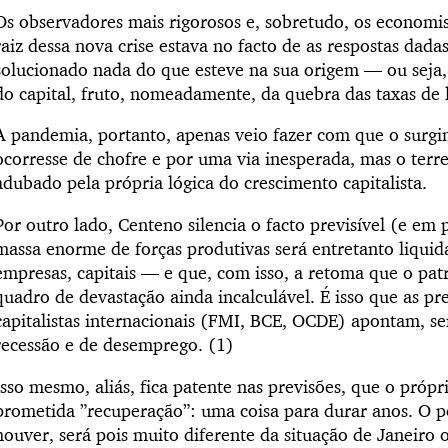
Os observadores mais rigorosos e, sobretudo, os economi
raiz dessa nova crise estava no facto de as respostas dada
solucionado nada do que esteve na sua origem — ou seja
do capital, fruto, nomeadamente, da quebra das taxas de l
A pandemia, portanto, apenas veio fazer com que o surgi
ocorresse de chofre e por uma via inesperada, mas o terr
adubado pela própria lógica do crescimento capitalista.
Por outro lado, Centeno silencia o facto previsível (e em
massa enorme de forças produtivas será entretanto liquid
empresas, capitais — e que, com isso, a retoma que o pa
quadro de devastação ainda incalculável. É isso que as pre
capitalistas internacionais (FMI, BCE, OCDE) apontam, se
recessão e de desemprego. (1)
Isso mesmo, aliás, fica patente nas previsões, que o próp
prometida ”recuperação”: uma coisa para durar anos. O p
houver, será pois muito diferente da situação de Janeiro 