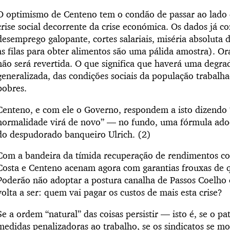
O optimismo de Centeno tem o condão de passar ao lado d
crise social decorrente da crise económica. Os dados já c
desemprego galopante, cortes salariais, miséria absoluta 
as filas para obter alimentos são uma pálida amostra). Or
não será revertida. O que significa que haverá uma degra
generalizada, das condições sociais da população trabal
pobres.
Centeno, e com ele o Governo, respondem a isto dizend
normalidade virá de novo” — no fundo, uma fórmula ad
do despudorado banqueiro Ulrich. (2)
Com a bandeira da tímida recuperação de rendimentos co
Costa e Centeno acenam agora com garantias frouxas de q
Poderão não adoptar a postura canalha de Passos Coelho 
volta a ser: quem vai pagar os custos de mais esta crise?
Se a ordem “natural” das coisas persistir — isto é, se o p
medidas penalizadoras ao trabalho, se os sindicatos se mo