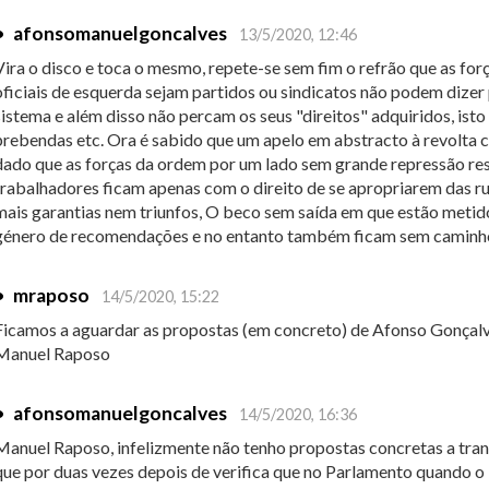
•
afonsomanuelgoncalves
13/5/2020, 12:46
Vira o disco e toca o mesmo, repete-se sem fim o refrão que as for
oficiais de esquerda sejam partidos ou sindicatos não podem dizer 
sistema e além disso não percam os seus "direitos" adquiridos, isto
prebendas etc. Ora é sabido que um apelo em abstracto à revolta 
dado que as forças da ordem por um lado sem grande repressão re
trabalhadores ficam apenas com o direito de se apropriarem das ru
mais garantias nem triunfos, O beco sem saída em que estão metid
género de recomendações e no entanto também ficam sem caminho
•
mraposo
14/5/2020, 15:22
Ficamos a aguardar as propostas (em concreto) de Afonso Gonçalv
Manuel Raposo
•
afonsomanuelgoncalves
14/5/2020, 16:36
Manuel Raposo, infelizmente não tenho propostas concretas a tr
que por duas vezes depois de verifica que no Parlamento quando 