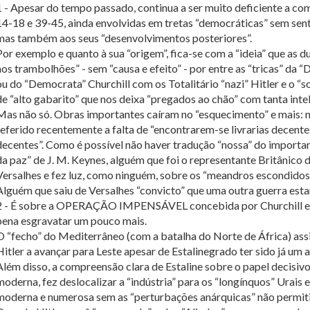
1 - Apesar do tempo passado, continua a ser muito deficiente a c
14-18 e 39-45, ainda envolvidas em tretas “democráticas” sem sent
mas também aos seus “desenvolvimentos posteriores”.
Por exemplo e quanto à sua “origem”, fica-se com a “ideia” que as 
aos trambolhões” - sem “causa e efeito” - por entre as “tricas” da 
ou do “Democrata” Churchill com os Totalitário “nazi” Hitler e o “so
de “alto gabarito” que nos deixa “pregados ao chão” com tanta intel
Mas não só. Obras importantes caíram no “esquecimento” e mais: nu
referido recentemente a falta de “encontrarem-se livrarias decentes
decentes”. Como é possível não haver tradução “nossa” do import
da paz” de J. M. Keynes, alguém que foi o representante Britânico 
Versalhes e fez luz, como ninguém, sobre os “meandros escondidos
Alguém que saiu de Versalhes “convicto” que uma outra guerra estar
2 - É sobre a OPERAÇÃO IMPENSÁVEL concebida por Churchill e tr
pena esgravatar um pouco mais.
O “fecho” do Mediterrâneo (com a batalha do Norte de África) ass
Hitler a avançar para Leste apesar de Estalinegrado ter sido já um av
Além disso, a compreensão clara de Estaline sobre o papel decisivo
moderna, fez deslocalizar a “indústria” para os “longínquos” Urais
moderna e numerosa sem as “perturbações anárquicas” não permiti