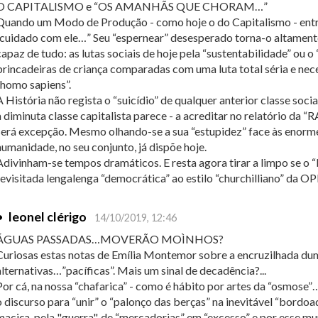
O CAPITALISMO e “OS AMANHÃS QUE CHORAM…”
Quando um Modo de Produção - como hoje o do Capitalismo - entra
“cuidado com ele…” Seu “espernear” desesperado torna-o altamente 
capaz de tudo: as lutas sociais de hoje pela “sustentabilidade” ou o
brincadeiras de criança comparadas com uma luta total séria e nece
“homo sapiens”.
A História não regista o “suicídio” de qualquer anterior classe socia
a diminuta classe capitalista parece - a acreditar no relatório
será excepção. Mesmo olhando-se a sua “estupidez” face às enorm
humanidade, no seu conjunto, já dispõe hoje.
Adivinham-se tempos dramáticos. E resta agora tirar a limpo se o
revisitada lengalenga “democrática” ao estilo “churchilliano”
•
leonel clérigo
14/10/2019, 12:46
ÁGUAS PASSADAS…MOVERÃO MOÌNHOS?
Curiosas estas notas de Emília Montemor sobre a encruzilhada du
alternativas…”pacíficas”. Mais um sinal de decadência?...
Por cá, na nossa “chafarica” - como é hábito por artes da “osmose”
o discurso para “unir” o “palonço das berças” na inevitável “bordoad
maciça, pela "guerra", de “mercadorias” em “excesso” e por esse m