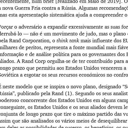
recentemente, num brief [realizado em Maio de 2019]. O
a nova Guerra Fria contra a Rússia. Algumas recomendaçõe
mas esta apresentação sistemática ajuda a compreender o 
Forçar o adversário a expandir excessivamente as suas forç
derrubá-lo — não é um movimento de judo, mas o plano c
pela Rand Corporation, o
think tank
mais influente dos 
milhares de peritos, representa a fonte mundial mais fiáve
informação e de análise política para os governantes dos 
aliados. A Rand Corp orgulha-se de ter contribuído para a
longo prazo que permitiu aos Estados Unidos vencerem a 
Soviética a esgotar os seus recursos económicos no confro
É neste modelo que se inspira o novo plano, designado “S
Rússia”, publicado pela Rand (1). Segundo os seus analist
poderoso concorrente dos Estados Unidos em alguns cam
conseguinte, os Estados Unidos e os seus aliados devem l
conjunta de longo prazo que tire o máximo partido das vu
assim que são analisados os vários meios de desequilibrar
um deles as possibilidades de sucesso, os benefícios, os cu