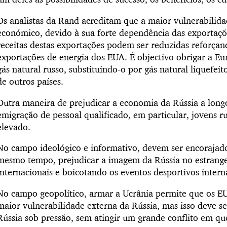
Os analistas da Rand acreditam que a maior vulnerabilida
económico, devido à sua forte dependência das exportaçõe
receitas destas exportações podem ser reduzidas reforça
exportações de energia dos EUA. É objectivo obrigar a Eu
gás natural russo, substituindo-o por gás natural liquefei
de outros países.
Outra maneira de prejudicar a economia da Rússia a longo
emigração de pessoal qualificado, em particular, jovens 
elevado.
No campo ideológico e informativo, devem ser encorajados
mesmo tempo, prejudicar a imagem da Rússia no estrange
internacionais e boicotando os eventos desportivos intern
No campo geopolítico, armar a Ucrânia permite que os E
maior vulnerabilidade externa da Rússia, mas isso deve s
Rússia sob pressão, sem atingir um grande conflito em que