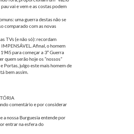
o pau vai e vem e as costas podem
comuns: uma guerra destas não se
isso comparado com as novas
nas TVs (e não só): recordam
ÃO IMPENSÁVEL. Afinal, o homem
de 1945 para começar a 3ª Guerra
ber quem serão hoje os “nossos”
 e Portas, julgo este mais homem de
stá bem assim.
STÓRIA
undo comentário e por considerar
ue a nossa Burguesia entende por
r entrar na esfera do