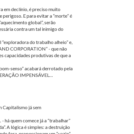
 em declínio, é preciso muito
perigoso. E para evitar a “morte” é
 “aquecimento global”, serão
ssária contra um tal inimigo do
l “exploradora do trabalho alheio” e,
 da “RAND CORPORATION” - que não
es capacidades produtivas de que a
 “bom-senso” acabará derrotado pela
 da OPERAÇÃO IMPENSÁVEL…
m Capitalismo já sem
… - há quem comece já a “trabalhar”
a”. A lógica é simples: a destruição
undo fora, proporcionam um “vazio”