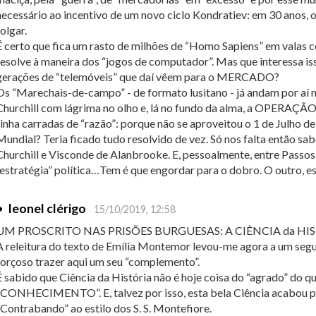
necessário ao incentivo de um novo ciclo Kondratiev: em 30 anos, 
folgar.
É certo que fica um rasto de milhões de “Homo Sapiens” em valas 
resolve à maneira dos “jogos de computador”. Mas que interessa 
gerações de “telemóveis” que daí vêem para o MERCADO?
Os “Marechais-de-campo” - de formato lusitano - já andam por aí 
Churchill com lágrima no olho e, lá no fundo da alma, a OPERAÇ
tinha carradas de “razão”: porque não se aproveitou o 1 de Julho 
Mundial? Teria ficado tudo resolvido de vez. Só nos falta então sa
Churchill e Visconde de Alanbrooke. E, pessoalmente, entre Passos
“estratégia” política…Tem é que engordar para o dobro. O outro, e
•
leonel clérigo
15/10/2019, 12:58
UM PROSCRITO NAS PRISÕES BURGUESAS: A CIÊNCIA da HI
A releitura do texto de Emília Montemor levou-me agora a um seg
forçoso trazer aqui um seu “complemento”.
É sabido que Ciência da História não é hoje coisa do “agrado” do q
“CONHECIMENTO”. E, talvez por isso, esta bela Ciência acabou po
“Contrabando” ao estilo dos S. S. Montefiore.