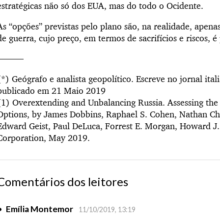
estratégicas não só dos EUA, mas do todo o Ocidente.
As “opções” previstas pelo plano são, na realidade, apena
de guerra, cujo preço, em termos de sacrifícios e riscos, 
———
(*) Geógrafo e analista geopolítico. Escreve no jornal ital
publicado em 21 Maio 2019
(1) Overextending and Unbalancing Russia. Assessing the
Options, by James Dobbins, Raphael S. Cohen, Nathan Ch
Edward Geist, Paul DeLuca, Forrest E. Morgan, Howard J.
Corporation, May 2019.
Comentários dos leitores
•
Emília Montemor
11/10/2019, 13:19