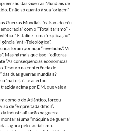
ompreensão das Guerras Mundiais de
ido. E não só quanto à sua “origem”
duas Guerras Mundiais “caíram do céu
“Democracia” com o “Totalitarismo” -
viético” Estaline - uma “explicação”
igência “anti-Teleológica”.
nca foram por aqui “reveladas”. Vi
”. Mas há mais que isso: “editoras
ante “As consequências económicas
do Tesouro na conferência de
” das duas guerras mundiais?
ia “na forja”…e acertou.
azida acima por E.M. que vale a
im como o do Atlântico, forçou
iso de “empreitada difícil”.
 da Industrialização na guerra
 e montar aí uma “máquina de guerra”
das agora pelo socialismo.