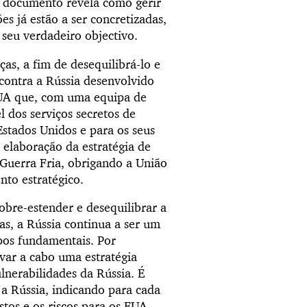
 documento revela como gerir
s já estão a ser concretizadas,
seu verdadeiro objectivo.
as, a fim de desequilibrá-lo e
ontra a Rússia desenvolvido
EUA que, com uma equipa de
l dos serviços secretos de
Estados Unidos e para os seus
 elaboração da estratégia de
Guerra Fria, obrigando a União
nto estratégico.
obre-estender e desequilibrar a
as, a Rússia continua a ser um
pos fundamentais. Por
evar a cabo uma estratégia
lnerabilidades da Rússia. É
 a Rússia, indicando para cada
stos e os riscos para os EUA.