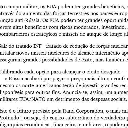
No campo militar, os EUA podem ter grandes benefícios, c
através do aumento das forças terrestres nos países eur
função anti-Rússia. Os EUA podem ter grandes oportunid
terem altos benefícios com riscos moderados, investindo,
bombardeiros estratégicos e mísseis de ataque de longo al
Sair do tratado INF [tratado de redução de forças nuclear
instalar novos mísseis nucleares de alcance intermédio ap
asseguram grandes possibilidades de êxito, mas também e
Calibrando cada opção para alcançar o efeito desejado —
— a Rússia acabará por pagar o preço mais alto no confr
mesmo os norte-americanos terão de investir grandes recu
disponíveis para outros fins. Anuncia-se, assim, um aume
militares EUA/NATO em detrimento das despesas sociais.
Este é o futuro previsto pela Rand Corporation, o mais in
Profundo”, ou seja, do centro subterrâneo do verdadeiro 
oligarquias económicas, financeiras e militares, o poder 