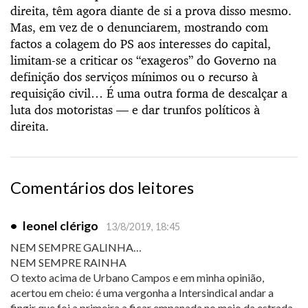
direita, têm agora diante de si a prova disso mesmo.
Mas, em vez de o denunciarem, mostrando com
factos a colagem do PS aos interesses do capital,
limitam-se a criticar os “exageros” do Governo na
definição dos serviços mínimos ou o recurso à
requisição civil… É uma outra forma de descalçar a
luta dos motoristas — e dar trunfos políticos à
direita.
Comentários dos leitores
•
leonel clérigo
13/8/2019, 18:45
NEM SEMPRE GALINHA…
NEM SEMPRE RAINHA
O texto acima de Urbano Campos e em minha opinião,
acertou em cheio: é uma vergonha a Intersindical andar a
fingir que foi a primeira a ficar empanada no meio da estrada