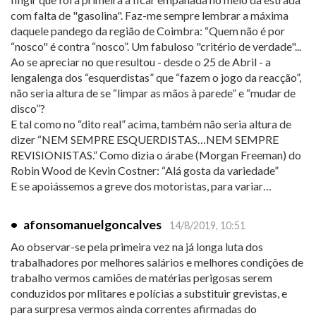
com falta de "gasolina". Faz-me sempre lembrar a máxima
daquele pandego da região de Coimbra: “Quem não é por
“nosco" é contra “nosco”. Um fabuloso "critério de verdade"...
Ao se apreciar no que resultou - desde o 25 de Abril - a
lengalenga dos “esquerdistas” que “fazem o jogo da reacção”,
não seria altura de se “limpar as mãos à parede” e “mudar de
disco”?
E tal como no “dito real” acima, também não seria altura de
dizer “NEM SEMPRE ESQUERDISTAS…NEM SEMPRE
REVISIONISTAS.” Como dizia o árabe (Morgan Freeman) do
Robin Wood de Kevin Costner: “Alá gosta da variedade”
E se apoiássemos a greve dos motoristas, para variar…
•
afonsomanuelgoncalves
14/8/2019, 10:51
Ao observar-se pela primeira vez na já longa luta dos
trabalhadores por melhores salários e melhores condições de
trabalho vermos camiões de matérias perigosas serem
conduzidos por mlitares e polícias a substituir grevistas, e
para surpresa vermos ainda correntes afirmadas do