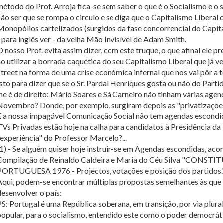
método do Prof. Arroja fica-se sem saber o que é o Socialismo e o s
não ser que se rompa o circulo e se diga que o Capitalismo Liberal 
Monopólios cartelizados (surgidos da fase concorrencial do Capi
- para inglês ver - da velha Mão Invisível de Adam Smith.
O nosso Prof. evita assim dizer, com este truque, o que afinal el
ao utilizar a borrada caquética do seu Capitalismo Liberal que já
Street na forma de uma crise económica infernal que nos vai pôr a t
Isto para dizer que se o Sr. Pardal Henriques gosta ou não do Parti
lhe é de direito: Mário Soares e Sá Carneiro não tinham várias age
Novembro? Donde, por exemplo, surgiram depois as "privatizações"
E a nossa impagável Comunicação Social não tem agendas escondi
TVs Privadas estão hoje na calha para candidatos à Presidência da
"experiência" do Professor Marcelo?...
(1) - Se alguém quiser hoje instruir-se em Agendas escondidas, aco
Compilação de Reinaldo Caldeira e Maria do Céu Silva "CON
PORTUGUESA 1976 - Projectos, votações e posição dos partidos." 
Aqui, podem-se encontrar múltiplas propostas semelhantes às que
desenvolver o país:
PS: Portugal é uma República soberana, em transição, por via plural
popular, para o socialismo, entendido este como o poder democráti