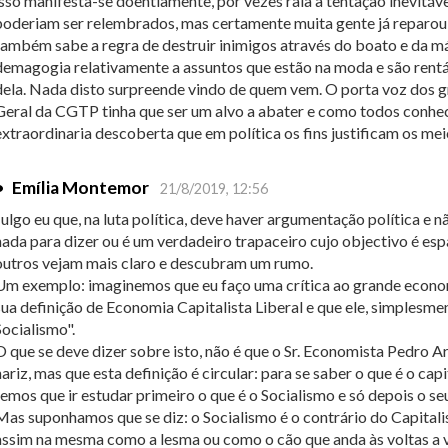
isso manifesta-se doentiamente, por vezes raia a tentação inevitáv
poderiam ser relembrados, mas certamente muita gente já reparou 
também sabe a regra de destruir inimigos através do boato e da má
demagogia relativamente a assuntos que estão na moda e são rentáv
dela. Nada disto surpreende vindo de quem vem. O porta voz dos gr
Geral da CGTP tinha que ser um alvo a abater e como todos conh
extraordinaria descoberta que em política os fins justificam os mei
•
Emília Montemor
21/8/2019, 12:56
Julgo eu que, na luta política, deve haver argumentação política e
nada para dizer ou é um verdadeiro trapaceiro cujo objectivo é esp
outros vejam mais claro e descubram um rumo.
Um exemplo: imaginemos que eu faço uma crítica ao grande econom
sua definição de Economia Capitalista Liberal e que ele, simplesmente
Socialismo".
O que se deve dizer sobre isto, não é que o Sr. Economista Pedro A
nariz, mas que esta definição é circular: para se saber o que é o capi
temos que ir estudar primeiro o que é o Socialismo e só depois o seu
Mas suponhamos que se diz: o Socialismo é o contrário do Capitali
assim na mesma como a lesma ou como o cão que anda às voltas a 