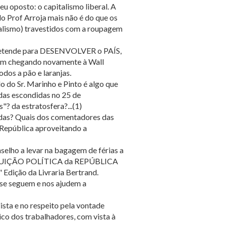
eu oposto: o capitalismo liberal. A
do Prof Arroja mais não é do que os
talismo) travestidos com a roupagem
e pretende para DESENVOLVER o PAÍS,
 vem chegando novamente à Wall
odos a pão e laranjas.
do do Sr. Marinho e Pinto é algo que
ndas escondidas no 25 de
? da estratosfera?...(1)
das? Quais dos comentadores das
 República aproveitando a
nselho a levar na bagagem de férias a
STITUIÇÃO POLÍTICA da REPÚBLICA
Edição da Livraria Bertrand.
 se seguem e nos ajudem a
ista e no respeito pela vontade
co dos trabalhadores, com vista à