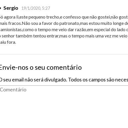
•
Sergio
19/1/2020, 5:27
Só agora li,este pequeno trecho,e confesso que não gostei,não gos
mais fracos.Não sou a favor do patronato,mas estou muito longe de
camionistas,como o tempo me veio dar razão,em especial do lado 
o senhor também tentou entrar,mas o tempo mais uma vez me veio d
saiu fora.
Envie-nos o seu comentário
O seu email não será divulgado. Todos os campos são neces