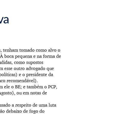
va
es, tenham tomado como alvo o
. À boca pequena e na forma de
ondidas, como supostos
m esse outro advogado que
líticas) e o presidente da
uco recomendável).
om ele o BE; e também o PCP,
Agosto), ou em notas de
sado a respeito de uma luta
tão debaixo de fogo do