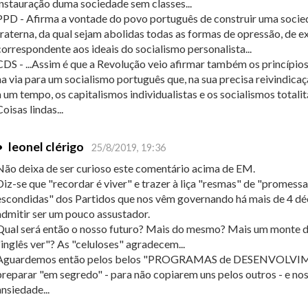
instauração duma sociedade sem classes...
PPD - Afirma a vontade do povo português de construir uma socieda
fraterna, da qual sejam abolidas todas as formas de opressão, de ex
correspondente aos ideais do socialismo personalista...
CDS - ...Assim é que a Revolução veio afirmar também os princípio
na via para um socialismo português que, na sua precisa reivindicaçã
a um tempo, os capitalismos individualistas e os socialismos totalit
Coisas lindas...
•
leonel clérigo
25/8/2019, 19:36
Não deixa de ser curioso este comentário acima de EM.
Diz-se que "recordar é viver" e trazer à liça "resmas" de "promes
escondidas" dos Partidos que nos vêm governando há mais de 4 dé
admitir ser um pouco assustador.
Qual será então o nosso futuro? Mais do mesmo? Mais um monte de
"inglês ver"? As "celuloses" agradecem...
Aguardemos então pelos belos "PROGRAMAS de DESENVOLVIMEN
preparar "em segredo" - para não copiarem uns pelos outros - e n
ansiedade...