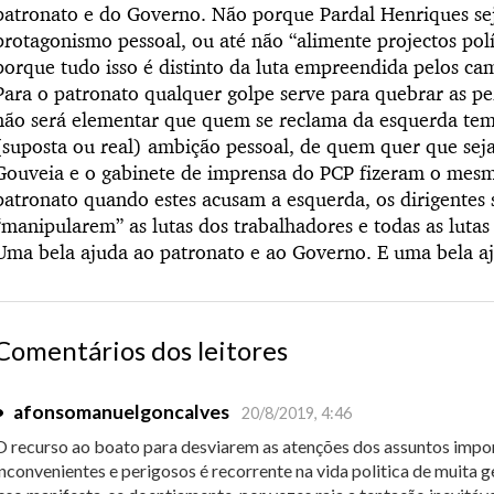
patronato e do Governo. Não porque Pardal Henriques sej
protagonismo pessoal, ou até não “alimente projectos pol
porque tudo isso é distinto da luta empreendida pelos cam
Para o patronato qualquer golpe serve para quebrar as pe
não será elementar que quem se reclama da esquerda tem 
(suposta ou real) ambição pessoal, de quem quer que sej
Gouveia e o gabinete de imprensa do PCP fizeram o mesmo
patronato quando estes acusam a esquerda, os dirigentes 
“manipularem” as lutas dos trabalhadores e todas as lutas 
Uma bela ajuda ao patronato e ao Governo. E uma bela a
Comentários dos leitores
•
afonsomanuelgoncalves
20/8/2019, 4:46
O recurso ao boato para desviarem as atenções dos assuntos imp
inconvenientes e perigosos é recorrente na vida politica de muita 