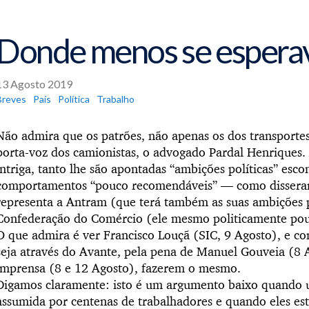
Donde menos se espera
13 Agosto 2019
Breves
País
Política
Trabalho
Não admira que os patrões, não apenas os dos transport
porta-voz dos camionistas, o advogado Pardal Henriques
intriga, tanto lhe são apontadas “ambições políticas” esc
comportamentos “pouco recomendáveis” — como dissera
representa a Antram (que terá também as suas ambições po
Confederação do Comércio (ele mesmo politicamente po
O que admira é ver Francisco Louçã (SIC, 9 Agosto), e c
seja através do Avante, pela pena de Manuel Gouveia (8 
imprensa (8 e 12 Agosto), fazerem o mesmo.
Digamos claramente: isto é um argumento baixo quando u
assumida por centenas de trabalhadores e quando eles es