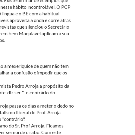
el. Existe um mar de ecemplos que
nesse hábito incontrolável. O PCP
 lingua e o BE com a habitual
eis aproveita a onda e corre atrás
evistas que silenciou o Secretário
ecem bem Maquiavel aplicam a sua
os.
 não a mexeriquice de quem não tem
alhar a confusão e impedir que os
ista Pedro Arroja a propósito da
, diz ser "...o contrário do
rroja passa os dias a meter o dedo no
talismo liberal do Prof. Arroja
 "contrário".
smo do Sr. Prof Arroja. Ficamos
ver se morde o rabo. Com este