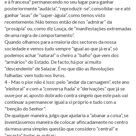
e à francesa" permanecendo no seu lugar para ganhar
posteriormente “audácia”, “reproduzir-se”, consolidar-se e até
ganhar “asas” de “super-águia”, como temos visto
recentemente. Não temos então de nos “admirar” da
“prosápia” ou, como diz Louça, de “manifestações extremadas
de uma regra de comportamento”.
Quando olhamos para a maioria dos sectores da nossa
sociedade e vemos tudo sempre “igual ao que já era”, só
podemos achar “natural” o cheiro a “bafio” que vem dos
"armários" do Estado. De facto, há por aí muito
“descendente” de Salazar. É no que dão as Revoluções
falhadas: vem tudo nos livros.
4 - Mas o pior não é isso: pelo “andar da carruagem”, este ano
“eleitoral” e com a “conversa fiada” e “derivações” que já se
ouve por aí, aposto dobrado contra singelo que este país vai
continuar a permanecer igual a si próprio e tudo com a
"benção do Senhor".
De qualquer maneira, julgo que ajudaria a “abanar a coisa”, se
inventássemos maneira de colocar afincadamente no centro
da mesa uma simples questão que considero “central” e
“arrasta” todas as outras: