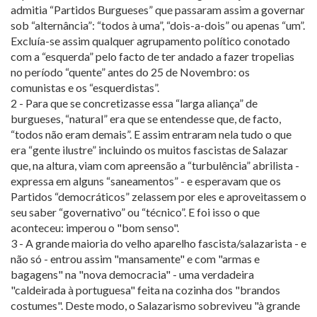
admitia “Partidos Burgueses” que passaram assim a governar
sob “alternância”: “todos à uma”, “dois-a-dois” ou apenas “um”.
Excluía-se assim qualquer agrupamento político conotado
com a “esquerda” pelo facto de ter andado a fazer tropelias
no período “quente” antes do 25 de Novembro: os
comunistas e os “esquerdistas”.
2 - Para que se concretizasse essa “larga aliança” de
burgueses, “natural” era que se entendesse que, de facto,
“todos não eram demais”. E assim entraram nela tudo o que
era “gente ilustre” incluindo os muitos fascistas de Salazar
que, na altura, viam com apreensão a “turbulência” abrilista -
expressa em alguns “saneamentos” - e esperavam que os
Partidos “democráticos” zelassem por eles e aproveitassem o
seu saber “governativo” ou “técnico”. E foi isso o que
aconteceu: imperou o "bom senso".
3 - A grande maioria do velho aparelho fascista/salazarista - e
não só - entrou assim "mansamente" e com "armas e
bagagens" na "nova democracia" - uma verdadeira
"caldeirada à portuguesa" feita na cozinha dos "brandos
costumes". Deste modo, o Salazarismo sobreviveu "à grande