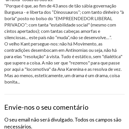
“Porque é que, ao fim de 43 anos de tão sábia governação
Burguesa - e liberta dos “Dinossauros”; com tanto dinheiro "à
borla" posto no bolso do “EMPREENDEDOR LIBERAL
PRIVADO”; com tanta "estabilidade social" (mesmo com
cintos apertados); com tantas cabeças amorfas e
silenciosas... este país não “muda”, não se desenvolve…”.
O velho Kant persegue-nos: não há Movimento, as
contradições desembocam em Antinomias ou seja, não há
para elas "resolução" à vista. Tudo é estático, sem "dialética"
que supere a coisa. A não ser que "rezemos" para que passe
por aqui a "locomotiva" da Ana Karenina e as resolva de vez.
Mas ao menos, esteticamente, um drama é um drama, coisa
bonita...
Envie-nos o seu comentário
O seu email não será divulgado. Todos os campos são
necessários.