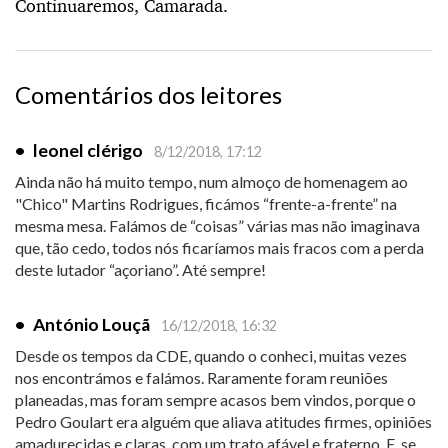
Continuaremos, Camarada.
Comentários dos leitores
•
leonel clérigo
8/12/2018, 17:12
Ainda não há muito tempo, num almoço de homenagem ao
"Chico" Martins Rodrigues, ficámos “frente-a-frente” na
mesma mesa. Falámos de “coisas” várias mas não imaginava
que, tão cedo, todos nós ficaríamos mais fracos com a perda
deste lutador “açoriano”. Até sempre!
•
António Louçã
16/12/2018, 16:32
Desde os tempos da CDE, quando o conheci, muitas vezes
nos encontrámos e falámos. Raramente foram reuniões
planeadas, mas foram sempre acasos bem vindos, porque o
Pedro Goulart era alguém que aliava atitudes firmes, opiniões
amadurecidas e claras, com um trato afável e fraterno. E, se