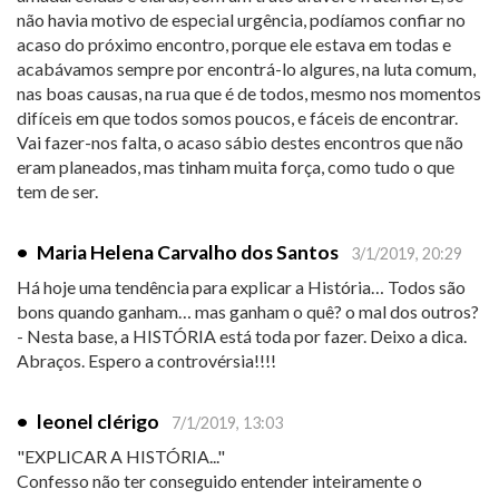
não havia motivo de especial urgência, podíamos confiar no
acaso do próximo encontro, porque ele estava em todas e
acabávamos sempre por encontrá-lo algures, na luta comum,
nas boas causas, na rua que é de todos, mesmo nos momentos
difíceis em que todos somos poucos, e fáceis de encontrar.
Vai fazer-nos falta, o acaso sábio destes encontros que não
eram planeados, mas tinham muita força, como tudo o que
tem de ser.
•
Maria Helena Carvalho dos Santos
3/1/2019, 20:29
Há hoje uma tendência para explicar a História… Todos são
bons quando ganham… mas ganham o quê? o mal dos outros?
- Nesta base, a HISTÓRIA está toda por fazer. Deixo a dica.
Abraços. Espero a controvérsia!!!!
•
leonel clérigo
7/1/2019, 13:03
"EXPLICAR A HISTÓRIA..."
Confesso não ter conseguido entender inteiramente o