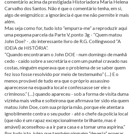
comentário acima da prestigiada Historiadora Maria Helena
Carvalho dos Santos. Não é que o comentário tenha, em si,
algo de enigmático: a ignorância é que me não permite ir mais
além.
Mas seja como for, tudo isto “empurra-me” a reproduzir aqui
uma pequena parcela da Parte V, ponto 3g - “Quem matou
John Doe? - , do interessante livro de R.G. Collingwood “A
IDEIA de HISTÓRIA”.
“Quando encontraram o John DOE - num domingo de manhã
cedo - caído sobre a secretária e com um punhal cravado nas
costas, ninguém esperava que o problema de se saber quem
fez isso fosse resolvido por meio de testemunho” (…) E o
menos provável de tudo era que o próprio assassino
aparecesse na esquadra local e confessasse ser ele o
criminoso.” (…) quando apareceu - sob a forma de visita duma
vizinha mais velha e solteirona que afirmava ter sido ela quem
matou John Doe, com sua própria mão, porque ele atentara
ignobilmente contra o seu pudor - até o chefe da polícia local
(que não é um rapaz excepcionalmente brilhante, mas é
amável) aconselhou-a a ir para casa e a tomar uma aspirina.”
Por tudo isto, julgo que também ninguém “deveria” esperar