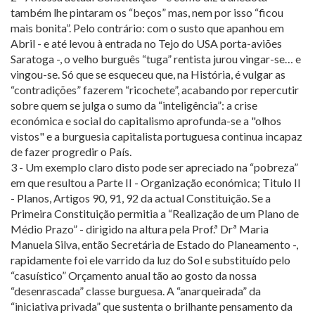
também lhe pintaram os “beços” mas, nem por isso “ficou
mais bonita”. Pelo contrário: com o susto que apanhou em
Abril - e até levou à entrada no Tejo do USA porta-aviões
Saratoga -, o velho burguês “tuga” rentista jurou vingar-se… e
vingou-se. Só que se esqueceu que, na História, é vulgar as
“contradições” fazerem “ricochete”, acabando por repercutir
sobre quem se julga o sumo da “inteligência”: a crise
económica e social do capitalismo aprofunda-se a "olhos
vistos" e a burguesia capitalista portuguesa continua incapaz
de fazer progredir o País.
3 - Um exemplo claro disto pode ser apreciado na “pobreza”
em que resultou a Parte II - Organização económica; Titulo II
- Planos, Artigos 90, 91, 92 da actual Constituição. Se a
Primeira Constituição permitia a “Realização de um Plano de
Médio Prazo” - dirigido na altura pela Prof.ª Drª Maria
Manuela Silva, então Secretária de Estado do Planeamento -,
rapidamente foi ele varrido da luz do Sol e substituído pelo
“casuístico” Orçamento anual tão ao gosto da nossa
“desenrascada” classe burguesa. A “anarqueirada” da
“iniciativa privada” que sustenta o brilhante pensamento da