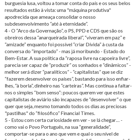
burguesia lusa, voltou a tomar conta do país e os seus belos
resultados estão à vista: uma "máquina produtiva"
apodrecida que ameaça consolidar o nosso
subdesenvolvimento “até à eternidade”.
4 - O “Arco da Governação”, o PS, PPD e CDS que são os
obreiros dessa “anarqueirada liberal”, “viveram em paz” e
“amizade” enquanto foi possível “criar Dívida” à custa da
conversa do “importado” - mas já moribundo - Estado do
Bem-Estar. A sua política da “raposa livre na capoeira livre”,
parecia ser capaz de “produzir” os sonhados e “dinâmicos” -
melhor será dizer “paralíticos” - “capitalistas” que se diz
“fazerem desenvolver os países”, bastando para isso enfiar-
lhes, “à borla”, dinheiro nas “carteiras”. Mas continua a faltar-
nos o simples “bom senso”: poucos querem ver que estes
capitalistas de aviário são incapazes de “desenvolver” o que
quer que seja, mesmo tomando todos os dias as preciosas
"pastilhas" do “filosófico” Financial Times.
5 - Estou com certa curiosidade em ver - se lá chegar… -
como vai o Povo Português, na sua “generalidade”,
comportar-se para o ano que vem e qual o seu nível de