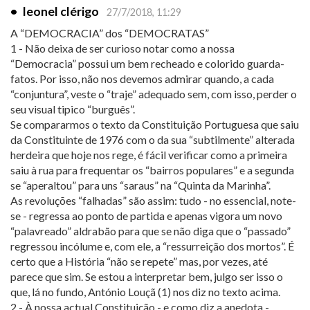
•
leonel clérigo
27/7/2018, 11:29
A “DEMOCRACIA” dos “DEMOCRATAS”
1 - Não deixa de ser curioso notar como a nossa
“Democracia” possui um bem recheado e colorido guarda-
fatos. Por isso, não nos devemos admirar quando, a cada
“conjuntura”, veste o “traje” adequado sem, com isso, perder o
seu visual tipico “burguês”.
Se compararmos o texto da Constituição Portuguesa que saiu
da Constituinte de 1976 com o da sua “subtilmente” alterada
herdeira que hoje nos rege, é fácil verificar como a primeira
saiu à rua para frequentar os “bairros populares” e a segunda
se “aperaltou” para uns “saraus” na “Quinta da Marinha”.
As revoluções “falhadas” são assim: tudo - no essencial, note-
se - regressa ao ponto de partida e apenas vigora um novo
“palavreado” aldrabão para que se não diga que o “passado”
regressou incólume e, com ele, a “ressurreição dos mortos”. É
certo que a História “não se repete” mas, por vezes, até
parece que sim. Se estou a interpretar bem, julgo ser isso o
que, lá no fundo, António Louçã (1) nos diz no texto acima.
2 - À nossa actual Constituição - e como diz a anedota -