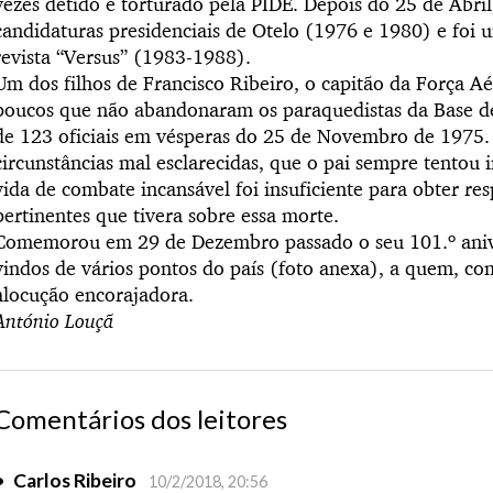
vezes detido e torturado pela PIDE. Depois do 25 de Abri
candidaturas presidenciais de Otelo (1976 e 1980) e foi 
revista “Versus” (1983-1988).
Um dos filhos de Francisco Ribeiro, o capitão da Força Aé
poucos que não abandonaram os paraquedistas da Base d
de 123 oficiais em vésperas do 25 de Novembro de 1975
circunstâncias mal esclarecidas, que o pai sempre tentou i
vida de combate incansável foi insuficiente para obter re
pertinentes que tivera sobre essa morte.
Comemorou em 29 de Dezembro passado o seu 101.º aniv
vindos de vários pontos do país (foto anexa), a quem, co
alocução encorajadora.
António Louçã
Comentários dos leitores
•
Carlos Ribeiro
10/2/2018, 20:56