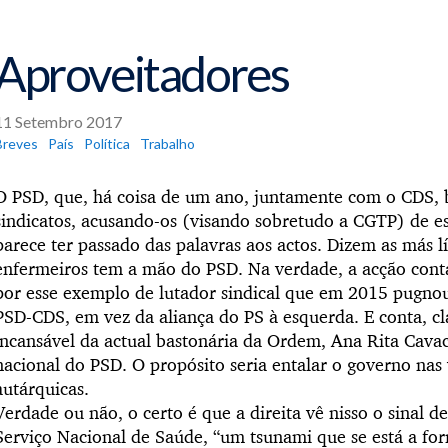
Aproveitadores
11 Setembro 2017
Breves
País
Política
Trabalho
O PSD, que, há coisa de um ano, juntamente com o CDS, b
sindicatos, acusando-os (visando sobretudo a CGTP) de e
parece ter passado das palavras aos actos. Dizem as más l
enfermeiros tem a mão do PSD. Na verdade, a acção cont
por esse exemplo de lutador sindical que em 2015 pugno
PSD-CDS, em vez da aliança do PS à esquerda. E conta, 
incansável da actual bastonária da Ordem, Ana Rita Cav
nacional do PSD. O propósito seria entalar o governo nas 
autárquicas.
Verdade ou não, o certo é que a direita vê nisso o sinal
de
Serviço Nacional de Saúde, “um tsunami que se está a f