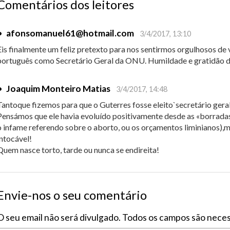
Comentários dos leitores
•
afonsomanuel61@hotmail.com
3/4/2017, 13:10
Eis finalmente um feliz pretexto para nos sentirmos orgulhosos de 
português como Secretário Geral da ONU. Humildade e gratidão 
•
Joaquim Monteiro Matias
3/4/2017, 14:48
Tantoque fizemos para que o Guterres fosse eleito`secretário geral
Pensámos que ele havia evoluído positivamente desde as «borradas
o infame referendo sobre o aborto, ou os orçamentos liminianos),
intocável!
Quem nasce torto, tarde ou nunca se endireita!
Envie-nos o seu comentário
O seu email não será divulgado. Todos os campos são neces