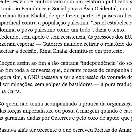
Guterres viu-se confrontado com um relatório publicado 
Comissão Económica e Social para a Ásia Ocidental, um 
jordana Rima Khalaf, de que fazem parte 18 países árabes,
apartheid contra a população palestina. “Israel estabelec
domina o povo palestino como um todo”, dizia o texto.
Cedendo, sem apelo e sem resistência, às pressões dos EU
fizeram esperar — Guterres mandou retirar o relatório d
aceitar a decisão, Rima Khalaf demitiu-se em protesto.
Chegou assim ao fim a tão cantada “independência” do se
ao fim toda a conversa que, durante meses de campanha ele
agora sim, a ONU passava a ser a expressão da vontade 
discriminações, sem golpes de bastidores — a pura traduçã
sua Carta.
Só quem não tenha acompanhado a prática da organizaçã
das forças imperialistas, ou posta à margem quando é cas
as garantias dadas por Guterres e pelo coro de apoio que
Bastava aliás ter presente o que escreveu Freitas do Ama