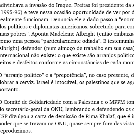
adivinhava a invasão do Iraque. Freitas foi presidente d
(1995-96) e teve nessa ocasião oportunidade de ver por 
realmente funcionam. Denuncia ele a dado passo a “enor
dos políticos e diplomatas americanos, sobretudo para c
mais pobres”. Aponta Madeleine Albright (então embaix
como uma pessoa “particularmente odiada”. E testemunha:
Albright] defender (num almoço de trabalho em sua casa)
Internacional não existe: o que existe são arranjos polític
feitos e desfeitos conforme as circunstâncias de cada mo
O “arranjo político” e a “prepotência”, no caso presente,
dobrar a cerviz. Israel é intocável, os palestinos que se 
portanto.
O Comité de Solidariedade com a Palestina e o MPPM tom
do secretário-geral da ONU, lembrando e defendendo os d
CSP divulgou a carta de demissão de Rima Khalaf, que é in
poder que se travam na ONU, quase sempre fora das vista
reproduzimos.