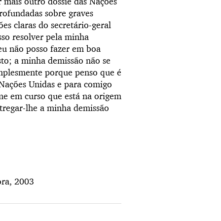
r mais outro dossiê das Nações
rofundadas sobre graves
es claras do secretário-geral
so resolver pela minha
 eu não posso fazer em boa
sto; a minha demissão não se
simplesmente porque penso que é
Nações Unidas e para comigo
me em curso que está na origem
tregar-lhe a minha demissão
ora, 2003