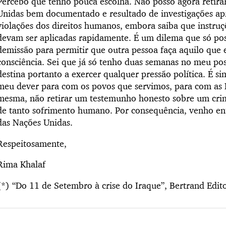
Percebo que tenho pouca escolha. Não posso agora retira
Unidas bem documentado e resultado de investigações ap
violações dos direitos humanos, embora saiba que instruçõ
devam ser aplicadas rapidamente. É um dilema que só pos
demissão para permitir que outra pessoa faça aquilo que
consciência. Sei que já só tenho duas semanas no meu po
destina portanto a exercer qualquer pressão política. É 
meu dever para com os povos que servimos, para com as 
mesma, não retirar um testemunho honesto sobre um cri
de tanto sofrimento humano. Por consequência, venho en
das Nações Unidas.
Respeitosamente,
Rima Khalaf
(*) “Do 11 de Setembro à crise do Iraque”, Bertrand Edit