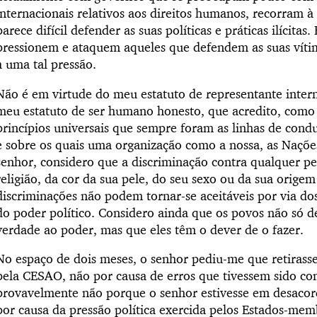
internacionais relativos aos direitos humanos, recorram 
parece difícil defender as suas políticas e práticas ilícita
pressionem e ataquem aqueles que defendem as suas vít
a uma tal pressão.
Não é em virtude do meu estatuto de representante inter
meu estatuto de ser humano honesto, que acredito, como 
princípios universais que sempre foram as linhas de cond
e sobre os quais uma organização como a nossa, as Naçõ
senhor, considero que a discriminação contra qualquer p
religião, da cor da sua pele, do seu sexo ou da sua origem 
discriminações não podem tornar-se aceitáveis por via do
do poder político. Considero ainda que os povos não só de
verdade ao poder, mas que eles têm o dever de o fazer.
No espaço de dois meses, o senhor pediu-me que retirasse
pela CESAO, não por causa de erros que tivessem sido com
provavelmente não porque o senhor estivesse em desacor
por causa da pressão política exercida pelos Estados-me