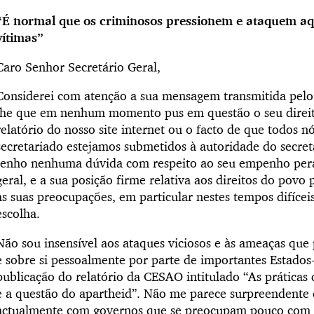
“É normal que os criminosos pressionem e ataquem aq
vítimas”
Caro Senhor Secretário Geral,
Considerei com atenção a sua mensagem transmitida pelo 
lhe que em nenhum momento pus em questão o seu direito
relatório do nosso site internet ou o facto de que todos 
secretariado estejamos submetidos à autoridade do secre
tenho nenhuma dúvida com respeito ao seu empenho pera
geral, e a sua posição firme relativa aos direitos do po
as suas preocupações, em particular nestes tempos difíce
escolha.
Não sou insensível aos ataques viciosos e às ameaças qu
e sobre si pessoalmente por parte de importantes Estad
publicação do relatório da CESAO intitulado “As práticas 
e a questão do apartheid”. Não me parece surpreendente
actualmente com governos que se preocupam pouco com a