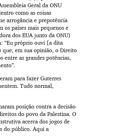
a Assembleia Geral da ONU
dentro como as coisas
me arrogância e prepotência
om os países mais pequenos e
adora dos EUA junto da ONU)
 “Eu próprio ouvi [a dita
 que, em sua opinião, o Direito
os entre as grandes potências,
mento”.
 deram para fazer Guterres
aguentem. Tudo normal,
aram posição contra a decisão
ireitos do povo da Palestina. O
strutiva acerca dos jogos de
s do público. Aqui a