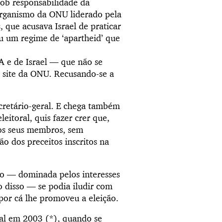
sob responsabilidade da
organismo da ONU liderado pela
 que acusava Israel de praticar
eu um regime de ‘apartheid’ que
A e de Israel — que não se
o site da ONU. Recusando-se a
cretário-geral. E chega também
itoral, quis fazer crer que,
dos seus membros, sem
o dos preceitos inscritos na
o — dominada pelos interesses
o disso — se podia iludir com
 por cá lhe promoveu a eleição.
ral em 2003 (*), quando se