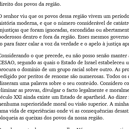
direito dos povos da região.
O senhor viu que os povos dessa região vivem um período
história moderna, e que o número considerável de catástro
injustiças que foram ignoradas, escondidas ou abertamen
poderosos dentro e fora da região. Esses mesmos governos
lo para fazer calar a voz da verdade e o apelo à justiça ap
Considerando o que precede, eu não posso senão manter a
CESAO, segundo as quais o Estado de Israel estabeleceu 
procura o domínio de um grupo racial sobre outro. As prov
redigido por peritos de renome são numerosas. Todos os 
disseram uma palavra sobre o seu conteúdo. Considero 
eliminar as provas, divulgar o facto legalmente e moralm
século XXI ainda existe um Estado de apartheid. Ao dizer 
nenhuma superioridade moral ou visão superior. A minha 
uma vida de experiências onde vi as consequências desast
bloqueia as queixas dos povos da nossa região.