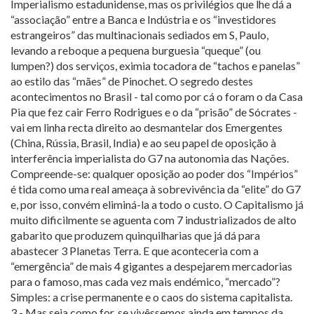
Imperialismo estadunidense, mas os privilégios que lhe dá a
“associação” entre a Banca e Indústria e os “investidores
estrangeiros” das multinacionais sediados em S, Paulo,
levando a reboque a pequena burguesia “queque” (ou
lumpen?) dos serviços, eximia tocadora de “tachos e panelas”
ao estilo das “mães” de Pinochet. O segredo destes
acontecimentos no Brasil - tal como por cá o foram o da Casa
Pia que fez cair Ferro Rodrigues e o da “prisão” de Sócrates -
vai em linha recta direito ao desmantelar dos Emergentes
(China, Rússia, Brasil, India) e ao seu papel de oposição à
interferência imperialista do G7 na autonomia das Nações.
Compreende-se: qualquer oposição ao poder dos “Impérios”
é tida como uma real ameaça à sobrevivência da “elite” do G7
e, por isso, convém eliminá-la a todo o custo. O Capitalismo já
muito dificilmente se aguenta com 7 industrializados de alto
gabarito que produzem quinquilharias que já dá para
abastecer 3 Planetas Terra. E que aconteceria com a
“emergência” de mais 4 gigantes a despejarem mercadorias
para o famoso, mas cada vez mais endémico, “mercado”?
Simples: a crise permanente e o caos do sistema capitalista.
3 - Mas seja como for, se vivêssemos ainda em tempos da