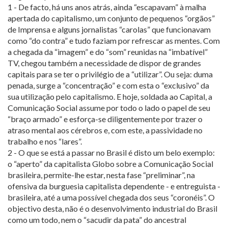
1 - De facto, há uns anos atrás, ainda “escapavam” à malha
apertada do capitalismo, um conjunto de pequenos “orgãos”
de Imprensa e alguns jornalistas “carolas” que funcionavam
como “do contra” e tudo faziam por refrescar as mentes. Com
a chegada da “imagem” e do “som” reunidas na “imbatível”
TV, chegou também a necessidade de dispor de grandes
capitais para se ter o privilégio de a “utilizar”. Ou seja: duma
penada, surge a “concentração” e com esta o “exclusivo” da
sua utilização pelo capitalismo. E hoje, soldada ao Capital, a
Comunicação Social assume por todo o lado o papel de seu
“braço armado” e esforça-se diligentemente por trazer o
atraso mental aos cérebros e, com este, a passividade no
trabalho e nos “lares”.
2 - O que se está a passar no Brasil é disto um belo exemplo:
o “aperto” da capitalista Globo sobre a Comunicação Social
brasileira, permite-lhe estar, nesta fase “preliminar”, na
ofensiva da burguesia capitalista dependente - e entreguista -
brasileira, até a uma possível chegada dos seus “coronéis”. O
objectivo desta, não é o desenvolvimento industrial do Brasil
como um todo, nem o “sacudir da pata” do ancestral