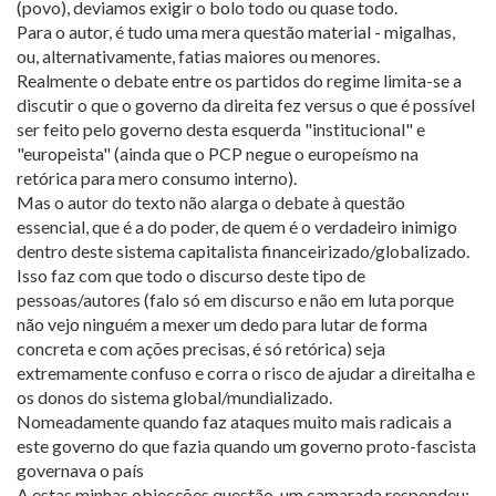
(povo), deviamos exigir o bolo todo ou quase todo.
Para o autor, é tudo uma mera questão material - migalhas,
ou, alternativamente, fatias maiores ou menores.
Realmente o debate entre os partidos do regime limita-se a
discutir o que o governo da direita fez versus o que é possível
ser feito pelo governo desta esquerda "institucional" e
"europeista" (ainda que o PCP negue o europeísmo na
retórica para mero consumo interno).
Mas o autor do texto não alarga o debate à questão
essencial, que é a do poder, de quem é o verdadeiro inimigo
dentro deste sistema capitalista financeirizado/globalizado.
Isso faz com que todo o discurso deste tipo de
pessoas/autores (falo só em discurso e não em luta porque
não vejo ninguém a mexer um dedo para lutar de forma
concreta e com ações precisas, é só retórica) seja
extremamente confuso e corra o risco de ajudar a direitalha e
os donos do sistema global/mundializado.
Nomeadamente quando faz ataques muito mais radicais a
este governo do que fazia quando um governo proto-fascista
governava o país
A estas minhas objecções questão, um camarada respondeu: