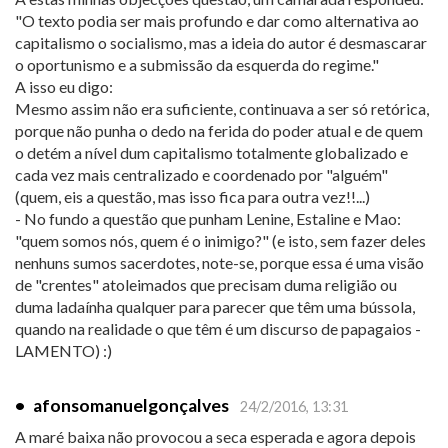
"O texto podia ser mais profundo e dar como alternativa ao
capitalismo o socialismo, mas a ideia do autor é desmascarar
o oportunismo e a submissão da esquerda do regime."
A isso eu digo:
Mesmo assim não era suficiente, continuava a ser só retórica,
porque não punha o dedo na ferida do poder atual e de quem
o detém a nível dum capitalismo totalmente globalizado e
cada vez mais centralizado e coordenado por "alguém"
(quem, eis a questão, mas isso fica para outra vez!!...)
- No fundo a questão que punham Lenine, Estaline e Mao:
"quem somos nós, quem é o inimigo?" (e isto, sem fazer deles
nenhuns sumos sacerdotes, note-se, porque essa é uma visão
de "crentes" atoleimados que precisam duma religião ou
duma ladaínha qualquer para parecer que têm uma bússola,
quando na realidade o que têm é um discurso de papagaios -
LAMENTO) :)
•
afonsomanuelgonçalves
24/2/2016, 13:31
A maré baixa não provocou a seca esperada e agora depois