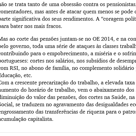
não se trata tanto de uma obsessão contra os pensionista
comentadores, mas antes de atacar quem menos se pode 
parte significativa dos seus rendimentos. A “coragem polí
para bater nos mais fracos.
Mas ao corte das pensões juntam-se no OE 2014, e na con
pelo governo, toda uma série de ataques às classes trabal
contribuindo para o empobrecimento, a miséria e o sofri
portugueses: cortes nos salários, nos subsídios de desemp
com RSI, no abono de família, no complemento solidário 
Educação, etc.
Com a crescente precarização do trabalho, a elevada taxa
aumento do horário de trabalho, vem o abaixamento dos s
diminuição do valor das pensões, dos cortes na Saúde, n
Social, se traduzem no agravamento das desigualdades ec
engrossamento das transferências de riqueza para o patr
acumulação capitalista.