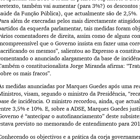
pretexto, também vai aumentar (para 3%?) os descontos 
saúde da Função Pública), que actualmente são de 2,5%.
Para além de execradas pelos mais directamente atingidos
partidos da esquerda parlamentar, tais medidas foram ob
vários comentadores de direita, assim como de alguns cons
incompreensível que o Governo insista em fazer uma cor
sacrificando os mesmos”, salientou ao Expresso a constituc
comentando o anunciado alargamento da base de incidênc
Também o constitucionalista Jorge Miranda afirma: “Trat
sobre os mais fracos”.
As medidas anunciadas por Marques Guedes após uma re
Ministros, visam, segundo o ministro da Presidência, “reca
base de incidência. O ministro recordou, ainda, que actua
entre 3,5% e 10%. E, sobre a ADSE, Marques Guedes justi
Governo é “antecipar o autofinanciamento” deste subsist
estava previsto no memorando de entendimento para 201
Conhecendo os objectivos e a prática da corja govername