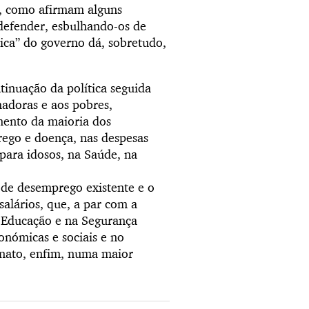
s, como afirmam alguns
defender, esbulhando-os de
tica” do governo dá, sobretudo,
tinuação da política seguida
hadoras e aos pobres,
mento da maioria dos
rego e doença, nas despesas
para idosos, na Saúde, na
 de desemprego existente e o
alários, que, a par com a
a Educação e na Segurança
onómicas e sociais e no
onato, enfim, numa maior