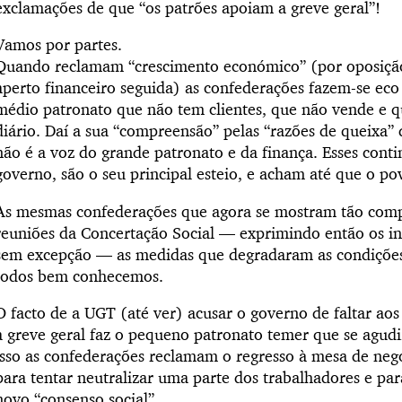
exclamações de que “os patrões apoiam a greve geral”!
Vamos por partes.
Quando reclamam “crescimento económico” (por oposição,
aperto financeiro seguida) as confederações fazem-se ec
médio patronato que não tem clientes, que não vende e qu
diário. Daí a sua “compreensão” pelas “razões de queixa” 
não é a voz do grande patronato e da finança. Esses cont
governo, são o seu principal esteio, e acham até que o po
As mesmas confederações que agora se mostram tão comp
reuniões da Concertação Social — exprimindo então os in
sem excepção — as medidas que degradaram as condições
todos bem conhecemos.
O facto de a UGT (até ver) acusar o governo de faltar ao
à greve geral faz o pequeno patronato temer que se agudiz
isso as confederações reclamam o regresso à mesa de neg
para tentar neutralizar uma parte dos trabalhadores e par
novo “consenso social”.