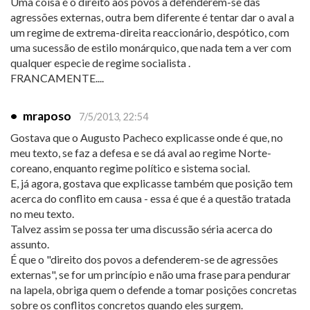
Uma coisa é o direito aos povos a defenderem-se das
agressões externas, outra bem diferente é tentar dar o aval a
um regime de extrema-direita reaccionário, despótico, com
uma sucessão de estilo monárquico, que nada tem a ver com
qualquer especie de regime socialista .
FRANCAMENTE....
•
mraposo
7/5/2013, 22:54
Gostava que o Augusto Pacheco explicasse onde é que, no
meu texto, se faz a defesa e se dá aval ao regime Norte-
coreano, enquanto regime político e sistema social.
E, já agora, gostava que explicasse também que posição tem
acerca do conflito em causa - essa é que é a questão tratada
no meu texto.
Talvez assim se possa ter uma discussão séria acerca do
assunto.
É que o "direito dos povos a defenderem-se de agressões
externas", se for um princípio e não uma frase para pendurar
na lapela, obriga quem o defende a tomar posições concretas
sobre os conflitos concretos quando eles surgem.