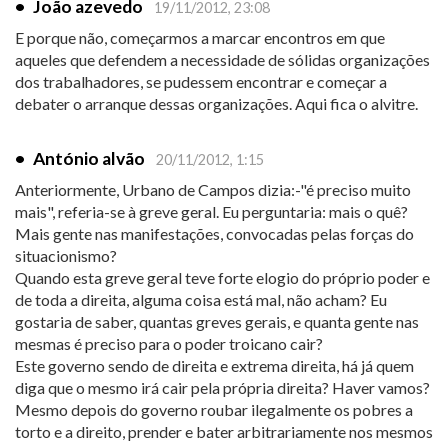
•
João azevedo
19/11/2012, 23:08
E porque não, começarmos a marcar encontros em que
aqueles que defendem a necessidade de sólidas organizações
dos trabalhadores, se pudessem encontrar e começar a
debater o arranque dessas organizações. Aqui fica o alvitre.
•
António alvão
20/11/2012, 1:15
Anteriormente, Urbano de Campos dizia:-"é preciso muito
mais", referia-se à greve geral. Eu perguntaria: mais o quê?
Mais gente nas manifestações, convocadas pelas forças do
situacionismo?
Quando esta greve geral teve forte elogio do próprio poder e
de toda a direita, alguma coisa está mal, não acham? Eu
gostaria de saber, quantas greves gerais, e quanta gente nas
mesmas é preciso para o poder troicano cair?
Este governo sendo de direita e extrema direita, há já quem
diga que o mesmo irá cair pela própria direita? Haver vamos?
Mesmo depois do governo roubar ilegalmente os pobres a
torto e a direito, prender e bater arbitrariamente nos mesmos