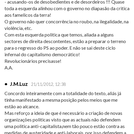
- acusando-os de desobedientes e de desordeiros !!! Quase
toda a esquerda alinhou com o governo no diapasão da critica
aos famelicos da terra!
O governo não quer concorrência no roubo, na ilegalidade, na
violência, etc.
Com esta esquerda politica que temos, aliada a alguns
sectores de direita descontentes, estão a preparar o terreno
para o regresso do PS ao poder. E não se sai deste ciclo
infernal do capitalismo democrático!
Revolucionários precisasse!
A.A.
•
J.M.Luz
21/11/2012, 12:38
Concordo inteiramente com a totalidade do texto, aliás já
tinha manifestado a mesma posição pelos meios que me
estão ao alcance.
Mas reforço a ideia de que é necessário a criação de novas
organizações politicas visto que as actuais não defendem
uma politica anti-capitalista,nem tão pouco estão contra as
medidas de austeridade e anti-laborais, por isso defendem a