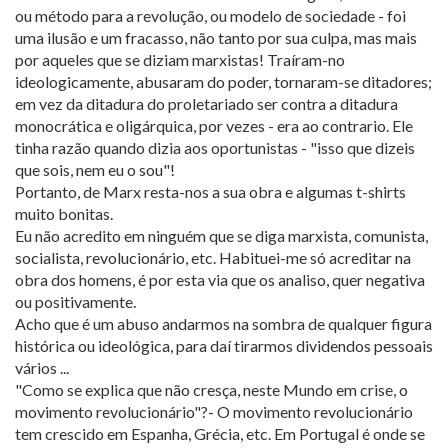
ou método para a revolução, ou modelo de sociedade - foi
uma ilusão e um fracasso, não tanto por sua culpa, mas mais
por aqueles que se diziam marxistas! Traíram-no
ideologicamente, abusaram do poder, tornaram-se ditadores;
em vez da ditadura do proletariado ser contra a ditadura
monocrática e oligárquica, por vezes - era ao contrario. Ele
tinha razão quando dizia aos oportunistas - "isso que dizeis
que sois, nem eu o sou"!
Portanto, de Marx resta-nos a sua obra e algumas t-shirts
muito bonitas.
Eu não acredito em ninguém que se diga marxista, comunista,
socialista, revolucionário, etc. Habituei-me só acreditar na
obra dos homens, é por esta via que os analiso, quer negativa
ou positivamente.
Acho que é um abuso andarmos na sombra de qualquer figura
histórica ou ideológica, para daí tirarmos dividendos pessoais
vários ...
"Como se explica que não cresça, neste Mundo em crise, o
movimento revolucionário"?- O movimento revolucionário
tem crescido em Espanha, Grécia, etc. Em Portugal é onde se