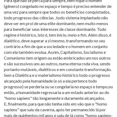
Para que não se perca para sempre, nem fique o homem
(gênero) congelado no espaço e tempo é preciso entender de
uma vez para sempre que todos os benefícios conquistados,
todo progresso das ciências , todo sistema implantado não
deve ser em prol de uma elite dominante, nem muito menos
para beneficiar seus interesses de classe dominante. Todo
regime é histórico, isto é, tem início, meio e fim. Além disso, é
dialético, deve superar a si mesmo, transformando no seu
contrário a fim de que a sociedade e o homem em conjunto
com ela também evolua. Assim, Capitalismo, Socialismo e
Comunismo tem origem ou estão embricados um nos outros
e são sucessivos uns ao outros, numa eterna roda viva, sendo
portanto mutáveis, dialéticos e em constante transformação.
Sem a Dialética e o materialismo histórico todo o progresso
alcançado pela humanidade (e só a ela pertence todo
progresso) se perderia ou se congelaria no espaço e tempo,ou
então, a humanidade regressaria a um estado anterior ao do
"homo sapiens" tão longamente e duramente alcançados.
E, finalmente, para que não tenha sido em vão que o "homo
sapiens" que saiu da caverna, após ter permanecido lá por
mais de quinhentos mil anos e saiu de lá como "homo sapiens-