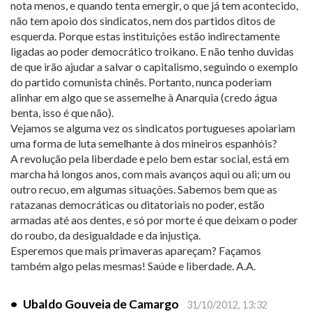
nota menos, e quando tenta emergir, o que já tem acontecido,
não tem apoio dos sindicatos, nem dos partidos ditos de
esquerda. Porque estas instituições estão indirectamente
ligadas ao poder democrático troikano. E não tenho duvidas
de que irão ajudar a salvar o capitalismo, seguindo o exemplo
do partido comunista chinês. Portanto, nunca poderiam
alinhar em algo que se assemelhe à Anarquia (credo água
benta, isso é que não).
Vejamos se alguma vez os sindicatos portugueses apoiariam
uma forma de luta semelhante à dos mineiros espanhóis?
A revolução pela liberdade e pelo bem estar social, está em
marcha há longos anos, com mais avanços aqui ou ali; um ou
outro recuo, em algumas situações. Sabemos bem que as
ratazanas democráticas ou ditatoriais no poder, estão
armadas até aos dentes, e só por morte é que deixam o poder
do roubo, da desigualdade e da injustiça.
Esperemos que mais primaveras apareçam? Façamos
também algo pelas mesmas! Saúde e liberdade. A.A.
•
Ubaldo Gouveia de Camargo
31/10/2012, 13:32