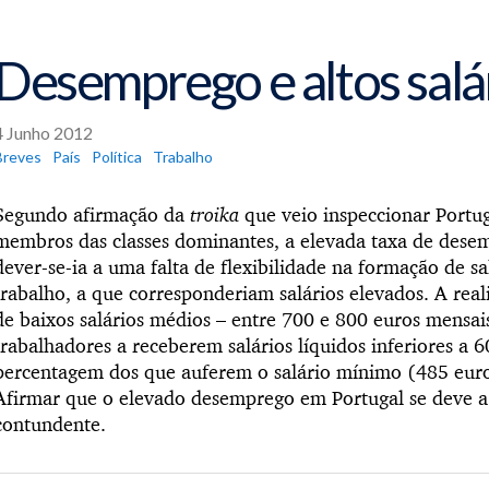
Desemprego e altos salá
4 Junho 2012
Breves
País
Política
Trabalho
Segundo afirmação da
troika
que veio inspeccionar Portu
membros das classes dominantes, a elevada taxa de desem
dever-se-ia a uma falta de flexibilidade na formação de s
trabalho, a que corresponderiam salários elevados. A rea
de baixos salários médios – entre 700 e 800 euros mensa
trabalhadores a receberem salários líquidos inferiores a 
percentagem dos que auferem o salário mínimo (485 eur
Afirmar que o elevado desemprego em Portugal se deve a 
contundente.