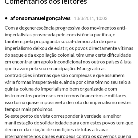
Comentários dos leitores
•
afonsomanuelgonçalves
13/3/2011, 10:03
Com a degenerescência progressiva dos movimentos anti-
imperialistas provocada pelo coexistência pacífica, e
também, pela propaganda social-democrata de que o
imperialismo deixou de existir, os povos directamente vítimas
do saque e da expoliação colonial, têm uma certa dificuldade
em encontrar um apoio incondicional nos outros países à luta
que travam pela sua emancipação. Mau grado as
contradições iinternas que são complexas e que assumem
vária formas insuperáveis e, ainda por cima têm no seu seio a
quinta-coluna do imperialismo bem organizada e com
instrumentos poderosos em termos financeiros e militares,
isso torna quase impossível a derrota do imperialismo nestes
tempos mais próximos.
Se este ponto de vista corresponder à verdade, a melhor
manifestação de solidariedade para com estes povos tem que
decorrer da criação de condições de lutas a travar
internamente nos países europeus contra os governos que na