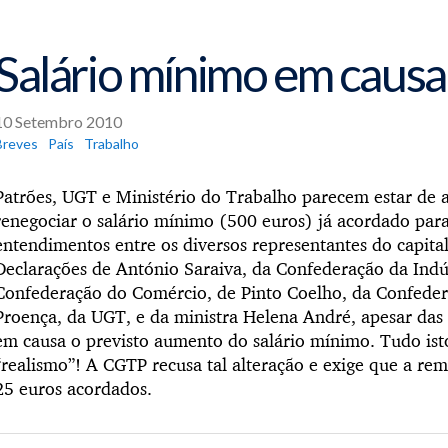
Salário mínimo em causa
10 Setembro 2010
Breves
País
Trabalho
Patrões, UGT e Ministério do Trabalho parecem estar de 
renegociar o salário mínimo (500 euros) já acordado par
entendimentos entre os diversos representantes do capita
Declarações de António Saraiva, da Confederação da Indús
Confederação do Comércio, de Pinto Coelho, da Confede
Proença, da UGT, e da ministra Helena André, apesar das
em causa o previsto aumento do salário mínimo. Tudo ist
“realismo”! A CGTP recusa tal alteração e exige que a r
25 euros acordados.