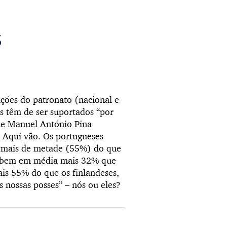
s
ões do patronato (nacional e
os têm de ser suportados “por
ue Manuel António Pina
Aqui vão. Os portugueses
 mais de metade (55%) do que
cebem em média mais 32% que
is 55% do que os finlandeses,
 nossas posses” – nós ou eles?