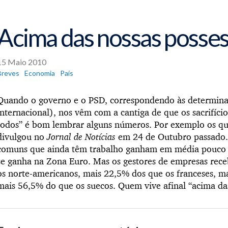
Acima das nossas posse
15 Maio 2010
Breves
Economia
País
Quando o governo e o PSD, correspondendo às determinaç
internacional), nos vêm com a cantiga de que os sacrifíci
todos” é bom lembrar alguns números. Por exemplo os q
divulgou no
Jornal de Notícias
em 24 de Outubro passado. 
comuns que ainda têm trabalho ganham em média pouco
se ganha na Zona Euro. Mas os gestores de empresas re
os norte-americanos, mais 22,5% dos que os franceses, ma
mais 56,5% do que os suecos. Quem vive afinal “acima das