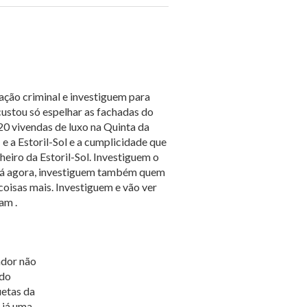
ão criminal e investiguem para
custou só espelhar as fachadas do
20 vivendas de luxo na Quinta da
e a Estoril-Sol e a cumplicidade que
heiro da Estoril-Sol. Investiguem o
 Já agora, investiguem também quem
coisas mais. Investiguem e vão ver
am .
ador não
odo
uetas da
 já uma