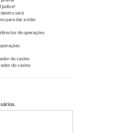
 judice!
a dentro será
no para dar a mão
 director de operações
 operações
rador do casino
trador do casino
sários.