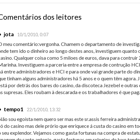
Comentários dos leitores
•
jota
10/1/2010, 0:07
O meu comentário:vergonha. Chamem o departamento de investigaç
onde tem ido o dinheiro ao longo destes anos, investiguem quanto 
casino. Qualquer coisa como 5 miloes de euros, dava para contruir 
Marinha. Investiguem a parceria entre a empresa de contrução HCI 
há entre administradores e HCI e para onde vai grande parte do din
que tinham alguns administradores há 5 anos e o quem têm agora.
está por detrás dos bares do casino, da discoteca Jezebel e outras 
as supresas. Eles roubam à descarada e os trabalhadores é que pag
•
tempo1
22/1/2010, 13:32
Não sou egoista nem quero ser mas este sr.assis ferreira administr
só do casino mas dele prório que enriquece á custa do casino em t
o seu explendor. Vejamos como gasta fortunas na compra de estat
imagem de santo antonio, gasta fortunas em relogios de luxo tendo