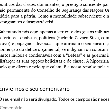
políticos das classes dominantes, o prestígio suficiente 
não permanente do Conselho de Segurança das Nações Uni
glória para a pátria. Como a mentalidade subserviente e 
repugnantes e insuportáveis!
Salientando nós aqui apenas a vertente dos gastos milita
referidos – analistas, políticos (incluído Cavaco Silva, 
Novo) e papagaios diversos – que afirmam o seu encarn
contenção do défice orçamental, se indignam ou colocam 
gastos inúteis e condenáveis com a “Defesa” e as guerras 
disfarçar as suas opções belicistas e de classe. A hipocrisi
pelo que dizem e pelo que calam. E a nossa repulsa pela s
Envie-nos o seu comentário
O seu email não será divulgado. Todos os campos são neces