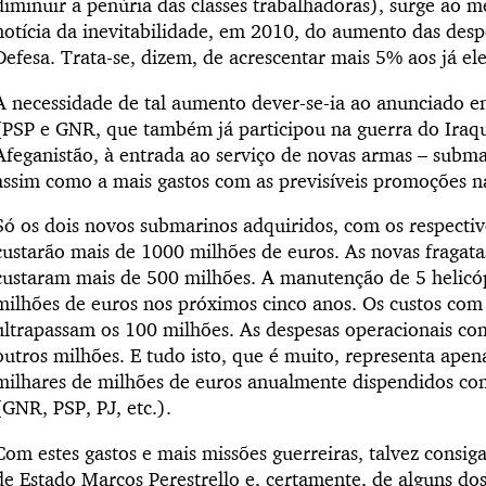
diminuir a penúria das classes trabalhadoras), surge ao
notícia da inevitabilidade, em 2010, do aumento das desp
Defesa. Trata-se, dizem, de acrescentar mais 5% aos já ele
A necessidade de tal aumento dever-se-ia ao anunciado env
(PSP e GNR, que também já participou na guerra do Iraqu
Afeganistão, à entrada ao serviço de novas armas – submar
assim como a mais gastos com as previsíveis promoções 
Só os dois novos submarinos adquiridos, com os respectiv
custarão mais de 1000 milhões de euros. As novas fragata
custaram mais de 500 milhões. A manutenção de 5 helicó
milhões de euros nos próximos cinco anos. Os custos co
ultrapassam os 100 milhões. As despesas operacionais co
outros milhões. E tudo isto, que é muito, representa ape
milhares de milhões de euros anualmente dispendidos com 
(GNR, PSP, PJ, etc.).
Com estes gastos e mais missões guerreiras, talvez consig
de Estado Marcos Perestrello e, certamente, de alguns dos