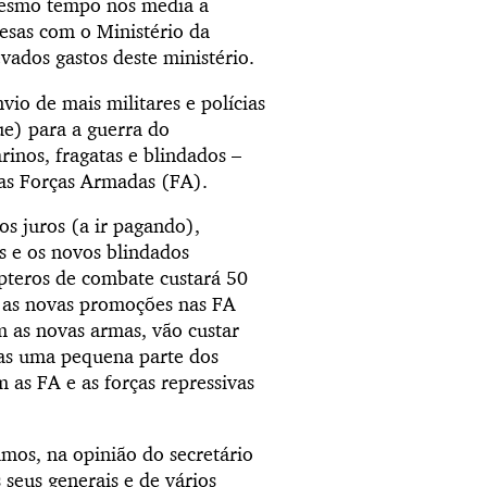
 mesmo tempo nos media a
esas com o Ministério da
vados gastos deste ministério.
io de mais militares e polícias
e) para a guerra do
inos, fragatas e blindados –
nas Forças Armadas (FA).
os juros (a ir pagando),
s e os novos blindados
pteros de combate custará 50
m as novas promoções nas FA
m as novas armas, vão custar
nas uma pequena parte dos
as FA e as forças repressivas
amos, na opinião do secretário
 seus generais e de vários