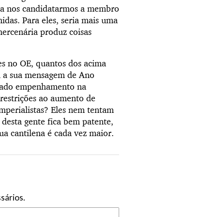
para nos candidatarmos a membro
das. Para eles, seria mais uma
mercenária produz coisas
res no OE, quantos dos acima
com a sua mensagem de Ano
içado empenhamento na
restrições ao aumento de
imperialistas? Eles nem tentam
a desta gente fica bem patente,
ua cantilena é cada vez maior.
sários.