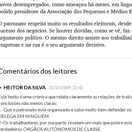
novos desempregados, como ameaçou há meses, em lingu
polido presidente da Associação dos Pequenos e Médios 
O patronato respeita muito os resultados eleitorais, desd
sucesso dos negócios. Se houver dúvidas, como se vê, fa
argumento político. O mesmo direito assiste aos trabalhad
empresas e na rua é o seu argumento decisivo.
Comentários dos leitores
•
HEITOR DA SILVA
22/10/2009, 22:42
Este texto é uma crónica que relata claramente as relações de trabal
conclusões não menos claras:
1- Que o patronato está organizado e sabe muito bem defender os 
DELEGA EM NINGUÉM
2-Os trabalhadores, por sua parte, revelam um mais que pobre est
verdadeiros ÓRGÃOS AUTÓNOMOS DE CLASSE.