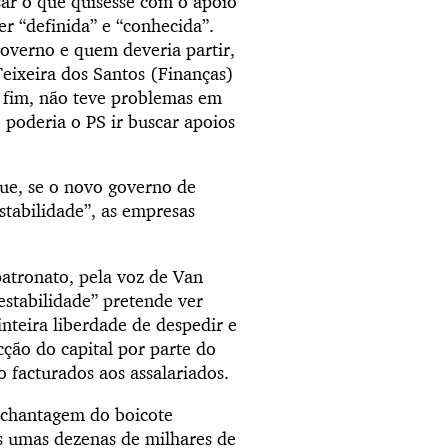
sar o que quisesse com o apoio
r “definida” e “conhecida”.
overno e quem deveria partir,
eixeira dos Santos (Finanças)
r fim, não teve problemas em
, poderia o PS ir buscar apoios
que, se o novo governo de
stabilidade”, as empresas
patronato, pela voz de Van
“estabilidade” pretende ver
inteira liberdade de despedir e
cção do capital por parte do
ão facturados aos assalariados.
 a chantagem do boicote
es umas dezenas de milhares de