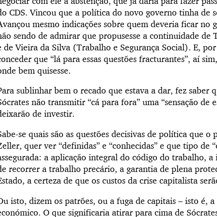
negociar com ele a abstenção, que já daria para fazer pas
do CDS.
Vincou que a política do novo governo tinha de se
Avançou mesmo indicações sobre quem deveria ficar no g
não sendo de admirar que propusesse a continuidade de T
e de Vieira da Silva (Trabalho e Segurança Social). E, po
conceder que “lá para essas questões fracturantes”, aí sim
onde bem quisesse.
Para sublinhar bem o recado que estava a dar, fez saber 
Sócrates não transmitir “cá para fora” uma “sensação de e
deixarão de investir.
Sabe-se quais são as questões decisivas de política que o 
Zeller, quer ver “definidas” e “conhecidas” e que tipo de 
assegurada: a aplicação integral do código do trabalho, a 
de recorrer a trabalho precário, a garantia de plena prote
Estado, a certeza de que os custos da crise capitalista ser
Ou isto, dizem os patrões, ou a fuga de capitais – isto é,
económico. O que significaria atirar para cima de Sócrat