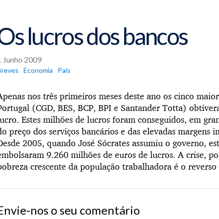
Os lucros dos bancos
1 Junho 2009
Breves
Economia
País
Apenas nos três primeiros meses deste ano os cinco mai
Portugal (CGD, BES, BCP, BPI e Santander Totta) obtive
lucro. Estes milhões de lucros foram conseguidos, em gra
do preço dos serviços bancários e das elevadas margens i
Desde 2005, quando José Sócrates assumiu o governo, este
embolsaram 9.260 milhões de euros de lucros. A crise, po
pobreza crescente da população trabalhadora é o reverso
Envie-nos o seu comentário