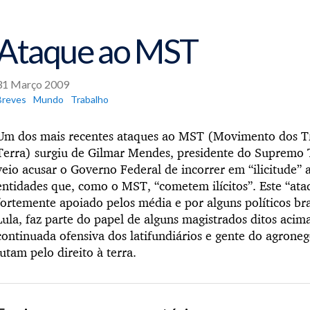
Ataque ao MST
31 Março 2009
Breves
Mundo
Trabalho
Um dos mais recentes ataques ao MST (Movimento dos T
Terra) surgiu de Gilmar Mendes, presidente do Supremo Tr
veio acusar o Governo Federal de incorrer em “ilicitude” 
entidades que, como o MST, “cometem ilícitos”. Este “ata
fortemente apoiado pelos média e por alguns políticos bra
Lula, faz parte do papel de alguns magistrados ditos acim
continuada ofensiva dos latifundiários e gente do agrone
lutam pelo direito à terra.