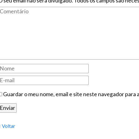
O seu email não será divulgado. Todos os campos são neces
Guardar o meu nome, email e site neste navegador para 
< Voltar
.