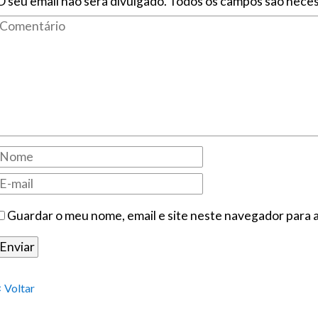
O seu email não será divulgado. Todos os campos são neces
Guardar o meu nome, email e site neste navegador para 
< Voltar
.