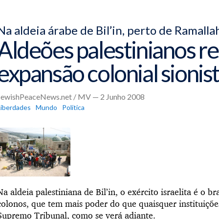
Na aldeia árabe de Bil’in, perto de Ramalla
Aldeões palestinianos re
expansão colonial sionis
JewishPeaceNews.net / MV — 2 Junho 2008
Liberdades
Mundo
Política
Na aldeia palestiniana de Bil’in, o exército israelita é 
colonos, que tem mais poder do que quaisquer instituiçõe
Supremo Tribunal, como se verá adiante.