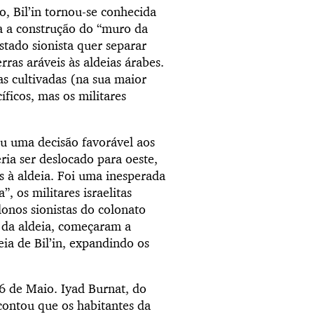
, Bil’in tornou-se conhecida
ra a construção do “muro da
tado sionista quer separar
ras aráveis às aldeias árabes.
as cultivadas (na sua maior
íficos, mas os militares
u uma decisão favorável aos
ia ser deslocado para oeste,
as à aldeia. Foi uma inesperada
, os militares israelitas
lonos sionistas do colonato
s da aldeia, começaram a
eia de Bil’in, expandindo os
6 de Maio. Iyad Burnat, do
contou que os habitantes da