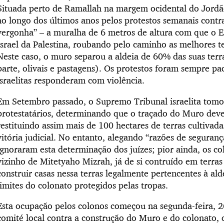
Situada perto de Ramallah na margem ocidental do Jordão
ao longo dos últimos anos pelos protestos semanais cont
vergonha” – a muralha de 6 metros de altura com que o Es
Israel da Palestina, roubando pelo caminho as melhores ter
Neste caso, o muro separou a aldeia de 60% das suas terr
parte, olivais e pastagens). Os protestos foram sempre pac
israelitas responderam com violência.
Em Setembro passado, o Supremo Tribunal israelita tomo
protestatários, determinando que o traçado do Muro dever
restituindo assim mais de 100 hectares de terras cultivad
vitória judicial. No entanto, alegando “razões de segurança”
ignoraram esta determinação dos juízes; pior ainda, os co
vizinho de Mitetyaho Mizrah, já de si contruído em terra
construir casas nessa terras legalmente pertencentes à ald
limites do colonato protegidos pelas tropas.
Esta ocupação pelos colonos começou na segunda-feira, 2
comité local contra a construção do Muro e do colonato, 