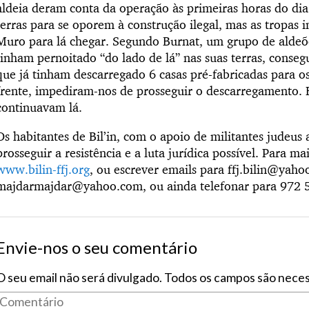
aldeia deram conta da operação às primeiras horas do dia.
terras para se oporem à construção ilegal, mas as tropas
Muro para lá chegar. Segundo Burnat, um grupo de aldeõ
tinham pernoitado “do lado de lá” nas suas terras, conseg
que já tinham descarregado 6 casas pré-fabricadas para os
frente, impediram-nos de prosseguir o descarregamento. E,
continuavam lá.
Os habitantes de Bil’in, com o apoio de militantes judeus 
prosseguir a resistência e a luta jurídica possível. Para ma
www.bilin-ffj.org
, ou escrever emails para ffj.bilin@yah
majdarmajdar@yahoo.com, ou ainda telefonar para 972 
Envie-nos o seu comentário
O seu email não será divulgado. Todos os campos são neces