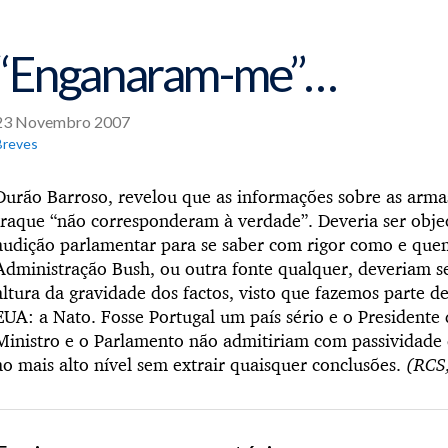
“Enganaram-me”…
23 Novembro 2007
Breves
Durão Barroso, revelou que as informações sobre as arma
Iraque “não corresponderam à verdade”. Deveria ser obje
audição parlamentar para se saber com rigor como e quem
Administração Bush, ou outra fonte qualquer, deveriam se
altura da gravidade dos factos, visto que fazemos parte d
EUA: a Nato. Fosse Portugal um país sério e o Presidente 
Ministro e o Parlamento não admitiriam com passividade 
ao mais alto nível sem extrair quaisquer conclusões.
(RCS,