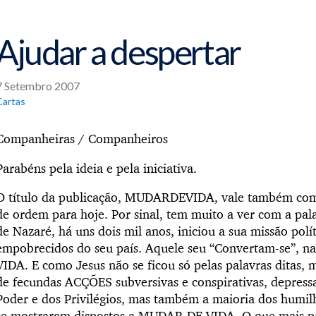
Ajudar a despertar
7 Setembro 2007
Cartas
Companheiras / Companheiros
Parabéns pela ideia e pela iniciativa.
O título da publicação, MUDARDEVIDA, vale também com
de ordem para hoje. Por sinal, tem muito a ver com a pa
de Nazaré, há uns dois mil anos, iniciou a sua missão polí
empobrecidos do seu país. Aquele seu “Convertam-se”, 
VIDA. E como Jesus não se ficou só pelas palavras ditas,
de fecundas ACÇÕES subversivas e conspirativas, depressa
Poder e dos Privilégios, mas também a maioria dos humi
se mostraram dispostos a MUDAR DE VIDA. O que mais pr