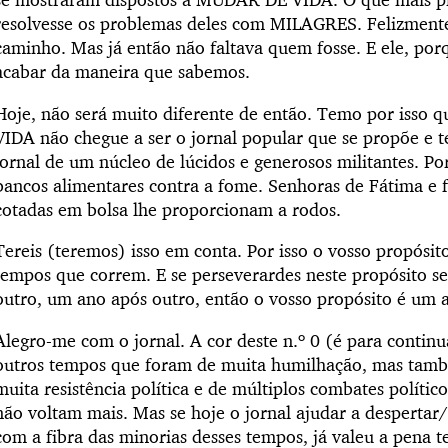
resolvesse os problemas deles com MILAGRES. Felizmente, 
caminho. Mas já então não faltava quem fosse. E ele, porq
acabar da maneira que sabemos.
Hoje, não será muito diferente de então. Temo por isso
VIDA não chegue a ser o jornal popular que se propõe e t
jornal de um núcleo de lúcidos e generosos militantes. Po
bancos alimentares contra a fome. Senhoras de Fátima e f
cotadas em bolsa lhe proporcionam a rodos.
Tereis (teremos) isso em conta. Por isso o vosso propósi
tempos que correm. E se perseverardes neste propósito s
outro, um ano após outro, então o vosso propósito é um 
Alegro-me com o jornal. A cor deste n.º 0 (é para continu
outros tempos que foram de muita humilhação, mas tamb
muita resistência política e de múltiplos combates políti
não voltam mais. Mas se hoje o jornal ajudar a despertar
com a fibra das minorias desses tempos, já valeu a pena t