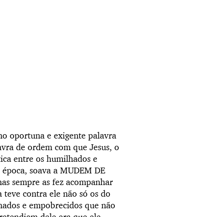
o oportuna e exigente palavra
lavra de ordem com que Jesus, o
tica entre os humilhados e
na época, soava a MUDEM DE
 mas sempre as fez acompanhar
 teve contra ele não só os do
lhados e empobrecidos que não
etendiam dele era que ele