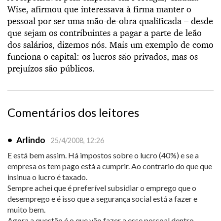
Wise, afirmou que interessava à firma manter o
pessoal por ser uma mão-de-obra qualificada – desde
que sejam os contribuintes a pagar a parte de leão
dos salários, dizemos nós. Mais um exemplo de como
funciona o capital: os lucros são privados, mas os
prejuízos são públicos.
Comentários dos leitores
•
Arlindo
25/4/2008, 12:26
E está bem assim. Há impostos sobre o lucro (40%) e se a
empresa os tem pago está a cumprir. Ao contrario do que que
insinua o lucro é taxado.
Sempre achei que é preferível subsidiar o emprego que o
desemprego e é isso que a segurança social está a fazer e
muito bem.
Agora a questão é o que vão fazer a esse pessoal dentro